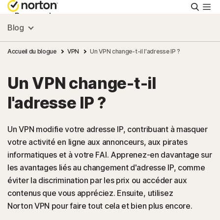
Reche
Personnel
Blog
Small Business
Accueil du blogue
VPN
Un VPN change-t-il l'adresse IP ?
Un VPN change-t-il
Ressources
l'adresse IP ?
Support
Un VPN modifie votre adresse IP, contribuant à masquer
votre activité en ligne aux annonceurs, aux pirates
Essayer gratuitement
informatiques et à votre FAI. Apprenez-en davantage sur
les avantages liés au changement d'adresse IP, comme
France
éviter la discrimination par les prix ou accéder aux
contenus que vous appréciez. Ensuite, utilisez
Norton VPN pour faire tout cela et bien plus encore.
Connexion