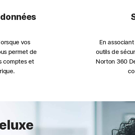
e données
lorsque vos
En associant
ous permet de
outils de sécur
os comptes et
Norton 360 De
rique.
co
eluxe