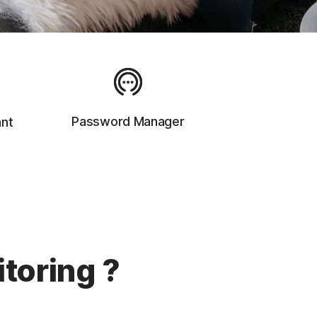
Password Manager
ant
toring ?