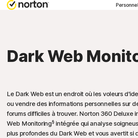
Personne
FORFAITS TOUT-EN
BLOG NORTON
OBT
Norton 360 Advance
Ressources sur la
Supp
Dark Web Monit
Norton 360 Premium
Ressources sur la
Norton 360 Deluxe
Ressources sur l
Norton 360 Standard
Ressources sur l
Le Dark Web est un endroit où les voleurs d'id
ou vendre des informations personnelles sur d
forums difficiles à trouver. Norton 360 Deluxe i
Tous les produits e
§
Web Monitoring
intégrée qui analyse soigneus
plus profondes du Dark Web et vous avertit si 