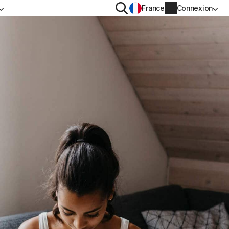
Rechercher
France
Connexion
IDENTIALITÉ
PLUS
n VPN
Norton Identity Advisor Plus
n AntiTrack
Norton Ultimate Help Desk
s
Informations sur le compte
Informations de facturation
Renouveler
Historique des commandes
Saisissez votre clé de produit