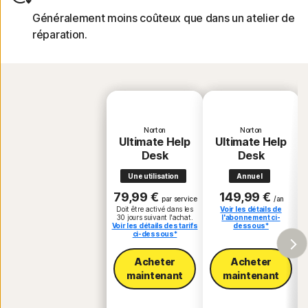
Généralement moins coûteux que dans un atelier de
réparation.
Norton
Norton
Ultimate Help
Ultimate Help
Desk
Desk
Une utilisation
Annuel
79,99 €
149,99 €
par service
/an
Doit être activé dans les
Voir les détails de
30 jours suivant l'achat.
l'abonnement ci-
Voir les détails des tarifs
dessous*
ci-dessous*
Acheter
Acheter
maintenant​
maintenant​