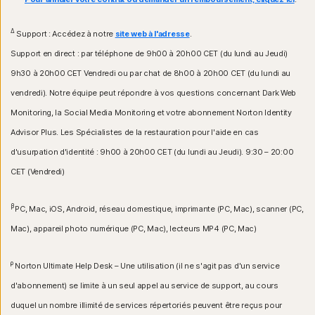
Δ
Support : Accédez à notre
site web à l'adresse
.
Support en direct : par téléphone de 9h00 à 20h00 CET (du lundi au Jeudi)
9h30 à 20h00 CET Vendredi ou par chat de 8h00 à 20h00 CET (du lundi au
vendredi). Notre équipe peut répondre à vos questions concernant Dark Web
Monitoring, la Social Media Monitoring et votre abonnement Norton Identity
Advisor Plus. Les Spécialistes de la restauration pour l'aide en cas
d'usurpation d'identité : 9h00 à 20h00 CET (du lundi au Jeudi). 9:30 – 20:00
CET (Vendredi)
β
PC, Mac, iOS, Android, réseau domestique, imprimante (PC, Mac), scanner (PC,
Mac), appareil photo numérique (PC, Mac), lecteurs MP4 (PC, Mac)
ρ
Norton Ultimate Help Desk – Une utilisation (il ne s'agit pas d'un service
d'abonnement) se limite à un seul appel au service de support, au cours
duquel un nombre illimité de services répertoriés peuvent être reçus pour