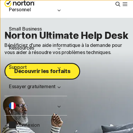
Reche
Personnel
Small Business
Norton Ultimate Help Desk
Bénéficiez d'une aide informatique à la demande pour
Ressources
vous aider à résoudre vos problèmes techniques.
Support
Découvrir les forfaits
Essayer gratuitement
Connexion