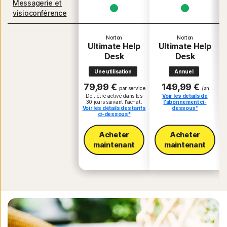
Messagerie et
visioconférence
Norton
Norton
Ultimate Help
Ultimate Help
Desk
Desk
Une utilisation
Annuel
79,99 €
149,99 €
par service
/an
Doit être activé dans les
Voir les détails de
30 jours suivant l'achat.
l'abonnement ci-
Voir les détails des tarifs
dessous*
ci-dessous*
Acheter
Acheter
maintenant​
maintenant​