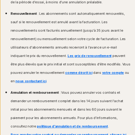
de la période d'essai, à moins d'une annulation préalable.
Renouvellement
: Les abonnements sont automatiquement renouvelés,
sauf si le renouvellement est annulé avant la facturation. Les
renouvellements sont facturés annuellement (jusqu'à 35 jours avant le
renouvellement) ou mensuellement selon votre cycle de facturation. Les
utilisateurs d'abonnements annuels recevront à l'avance un e-mail
indiquant le prix du renouvellement.
Les prix de renouvellement
peuvent
être plus élevés que le prix initial et sont susceptibles d'être modifiés. Vous
pouvez annuler le renouvellement
comme décrit ici
dans
votre compte
ou
en
nous contactant ici
.
Annulation et remboursement
: Vous pouvez annuler vos contrats et
demander un remboursement complet dans les 14 jours suivant l'achat
initial pour les abonnements mensuels et dans les 60 jours suivant le
paiement pour les abonnements annuels. Pour plus d'informations,
consultez notre
politique d'annulation et de remboursement
.
Pour annuler votre contrat ou demander un remboursement, cliquez ici
.