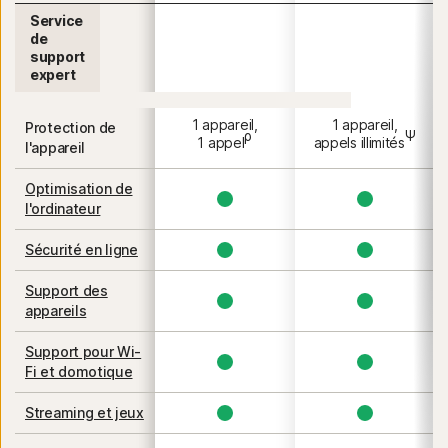
Service
de
support
expert
1 appareil,
1 appareil,
Protection de
ρ
Ψ
1 appel
appels illimités
l'appareil
Optimisation de
l'ordinateur
Sécurité en ligne
Support des
appareils
Support pour Wi-
Fi et domotique
Streaming et jeux