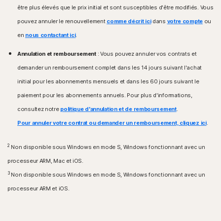
Fonctions non prises en charge : Sauvegarde cloud
être plus élevés que le prix initial et sont susceptibles d'être modifiés. Vous
Norton, Contrôle parental Norton, Norton SafeCam.
Systèmes d'exploitation iOS
pouvez annuler le renouvellement
comme décrit ici
dans
votre compte
ou
iPhone ou iPad exécutant la version actuelle ou les
Systèmes d'exploitation Android™
en
nous contactant ici
.
deux versions précédentes d'Apple® iOS.
Android 10.0 ou version ultérieure. Installation de l'app
Apple TV exécutant la version actuelle ou la version
Google Play requise. Mode multi-utilisateur non pris
Annulation et remboursement
: Vous pouvez annuler vos contrats et
précédente d'Apple® tvOS.
en charge.
demander un remboursement complet dans les 14 jours suivant l'achat
ColorOS 7.1 ou version ultérieure. Installation de l'app
Systèmes d'exploitation Fire OS
initial pour les abonnements mensuels et dans les 60 jours suivant le
Google Play requise.
Appareil Amazon Fire TV fonctionnant sous Fire OS 8
paiement pour les abonnements annuels. Pour plus d'informations,
et versions ultérieures.
Systèmes d'exploitation iOS
consultez notre
politique d'annulation et de remboursement
.
iPhone ou iPad exécutant la version actuelle ou les
Extension de navigateur
Pour annuler votre contrat ou demander un remboursement, cliquez ici
.
deux versions précédentes d'Apple® iOS.
Google Chrome
Microsoft Edge pour Windows
2
Non disponible sous Windows en mode S, Windows fonctionnant avec un
Mozilla Firefox
processeur ARM, Mac et iOS.
3
Non disponible sous Windows en mode S, Windows fonctionnant avec un
processeur ARM et iOS.