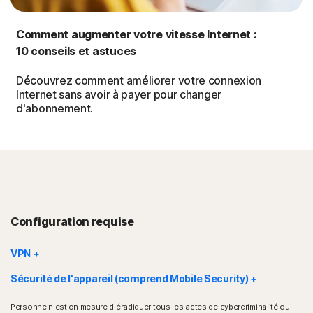
Comment augmenter votre vitesse Internet :
10 conseils et astuces
Découvrez comment améliorer votre connexion
Internet sans avoir à payer pour changer
d'abonnement.
Configuration requise
VPN
Norton VPN est disponible pour les appareils Windows™,
Sécurité de l'appareil (comprend Mobile Security)
Mac®, iOS, Android™, Google TV et Apple TV. La prise en
Certaines fonctions ne sont pas disponibles sur tous les
charge de Windows inclut les appareils utilisant des puces
Personne n'est en mesure d'éradiquer tous les actes de cybercriminalité ou