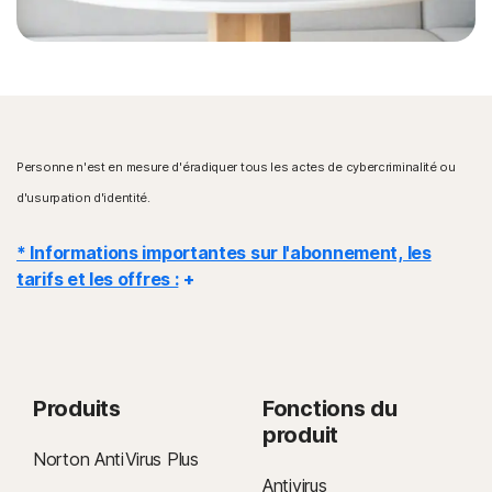
Personne n'est en mesure d'éradiquer tous les actes de cybercriminalité ou
d'usurpation d'identité.
* Informations importantes sur l'abonnement, les
tarifs et les offres :
Détails
: Les contrats d'abonnement commencent lors de la
finalisation de la transaction et sont soumis à nos
conditions générales de vente
et notre
Produits
Fonctions du
contrat de licence et de services
. Pour les essais, un mode de
produit
paiement est requis lors de l'inscription et le montant sera facturé à la
Norton AntiVirus Plus
fin de la période d'essai, à moins d'une annulation préalable.
Antivirus