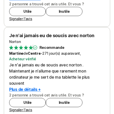
propre gamme de produits. Peut-ètre vaut-il mieux
2 personne a trouvé cet avis utile. Et vous ?
réduire et réunir le nombre d'offres plutôt qu'ûe
Utile
Inutile
prolifération d'ajouts qui ont l'effet inverse sur le
Signaler l'avis
xonsommateur : ce que j'ai acheté chea vous est-il
efficace ?
Voir plus
Je n'ai jamais eu de soucis avec norton
Norton
Recommande
Martine
de
Centre
-
271 jour(s)
auparavant
,
Acheteur vérifié
Je n'ai jamais eu de soucis avec norton .
Maintenant je n'allume que rarement mon
ordinateur je me sert de ma tablette le plus
souvent
Plus de détails +
2 personne a trouvé cet avis utile. Et vous ?
Utile
Inutile
Signaler l'avis