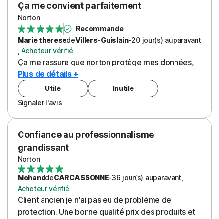
Ça me convient parfaitement
Norton
Recommande
Marie therese
de
Villers-Guislain
-
20 jour(s)
auparavant
,
Acheteur vérifié
Ça me rassure que norton protège mes données,
Plus de détails +
Utile
Inutile
Signaler l'avis
Confiance au professionnalisme
grandissant
Norton
Mohand
de
CARCASSONNE
-
36 jour(s)
auparavant
,
Acheteur vérifié
Client ancien je n'ai pas eu de problème de
protection. Une bonne qualité prix des produits et