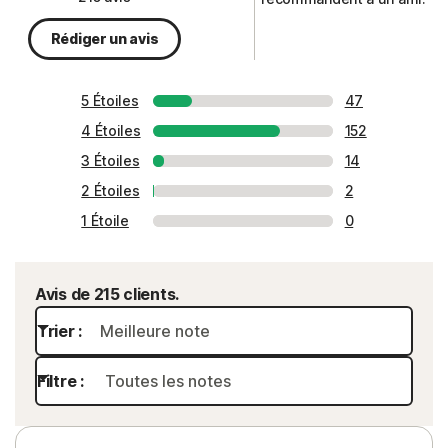
Rédiger un avis
5 Étoiles
47
4 Étoiles
152
3 Étoiles
14
2 Étoiles
2
1 Étoile
0
Avis de 215 clients.
Trier :
Filtre :