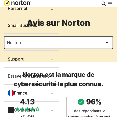
Reche
Personnel
Avis sur Norton
Small Business
Ressources
Support
Norton est la marque de
Essayer gratuitement
cybersécurité la plus connue.
France
4.13
96%
Connexion
des répondants le
215 avis
recommandent à un ami.