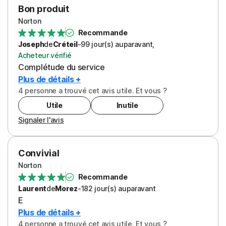
Bon produit
Norton
Recommande
Joseph
de
Créteil
-
99 jour(s)
auparavant
,
Acheteur vérifié
Complétude du service
Plus de détails +
4 personne a trouvé cet avis utile. Et vous ?
Utile
Inutile
Signaler l'avis
Convivial
Norton
Recommande
Laurent
de
Morez
-
182 jour(s)
auparavant
E
Plus de détails +
4 personne a trouvé cet avis utile. Et vous ?