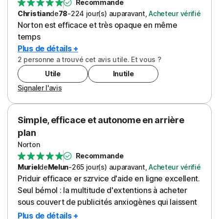
Recommande
Christian
de
78
-
224 jour(s)
auparavant
,
Acheteur vérifié
Norton est efficace et très opaque en même
temps
Plus de détails +
2 personne a trouvé cet avis utile. Et vous ?
Utile
Inutile
Signaler l'avis
Simple, efficace et autonome en arrière
plan
Norton
Recommande
Muriel
de
Melun
-
265 jour(s)
auparavant
,
Acheteur vérifié
Priduir efficace er szrvice d'aide en ligne excellent.
Seul bémol : la multitude d'extentions à acheter
sous couvert de publicités anxiogènes qui laissent
supposer qu'on n'est pas bien protégé.... par leur
Plus de détails +