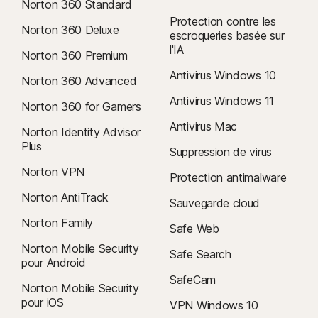
Norton 360 Standard
Renouvellement
: Les abonnements sont automatiquement
Protection contre les
renouvelés, sauf si le renouvellement est annulé avant la facturation.
Norton 360 Deluxe
escroqueries basée sur
Les renouvellements sont facturés annuellement (jusqu'à 35 jours
l'IA
Norton 360 Premium
avant le renouvellement) ou mensuellement selon votre cycle de
facturation. Les utilisateurs d'abonnements annuels recevront à
Antivirus Windows 10
Norton 360 Advanced
l'avance un e-mail indiquant le prix du renouvellement.
Antivirus Windows 11
Norton 360 for Gamers
Les prix de renouvellement
peuvent être plus élevés que le prix
initial et sont susceptibles d'être modifiés. Vous pouvez annuler le
Antivirus Mac
Norton Identity Advisor
renouvellement
comme décrit ici
dans
votre compte
ou en
Plus
Suppression de virus
nous contactant ici
.
Norton VPN
Protection antimalware
Annulation et remboursement
: Vous pouvez annuler vos contrats
Norton AntiTrack
et demander un remboursement complet dans les 14 jours suivant
Sauvegarde cloud
l'achat initial pour les abonnements mensuels et dans les 60 jours
Norton Family
Safe Web
suivant le paiement pour les abonnements annuels. Pour plus
Norton Mobile Security
d'informations, consultez notre
Safe Search
pour Android
politique d'annulation et de remboursement
.
SafeCam
Pour annuler votre contrat ou demander un remboursement,
Norton Mobile Security
cliquez ici
pour iOS
VPN Windows 10
.