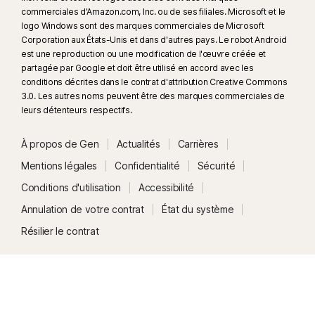
commerciales d'Amazon.com, Inc. ou de ses filiales. Microsoft et le
manuelle est disponible. Pour plus d'informations, consultez
logo Windows sont des marques commerciales de Microsoft
Norton.com/deepfakesupport
.
Corporation aux États-Unis et dans d'autres pays. Le robot Android
est une reproduction ou une modification de l'œuvre créée et
33
La Protection contre les deepfakes dans l'assistant IA Norton Genie est
partagée par Google et doit être utilisé en accord avec les
conditions décrites dans le contrat d'attribution Creative Commons
actuellement disponible en accès anticipé et seules les vidéos YouTube
3.0. Les autres noms peuvent être des marques commerciales de
en anglais sont prises en charge.
leurs détenteurs respectifs.
γ
Norton Safe Search ne fournit pas d'évaluation de sécurité pour les liens
À propos de Gen
Actualités
Carrières
sponsorisés et ne filtre pas les liens sponsorisés potentiellement
Mentions légales
Confidentialité
Sécurité
dangereux des résultats de recherche. Non disponible sur tous les
navigateurs.
Conditions d'utilisation
Accessibilité
Annulation de votre contrat
État du système
‡
Le Contrôle parental/Norton Family peut uniquement être installé et
Résilier le contrat
utilisé sur le PC Windows™ et les appareils iOS et Android™ d'un enfant,
mais certaines fonctions ne sont pas disponibles sur certaines plates-
formes. Les parents peuvent surveiller et gérer les activités de leur
enfant depuis n'importe quel appareil (PC Windows sauf Windows en
mode S) Mac, iOS et Android, sur nos applications mobiles, ou en se