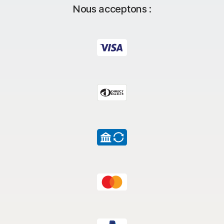
Nous acceptons :
2
Promesse 100 % contre les virus
‡‡,4
Sauvegarde cloud de 200 Go
Gestionnaire de mots de passe
VPN
‡
Contrôle parental
§
Dark Web Monitoring
Aide à la restauration d'identité
Assistance en cas de portefeuille volé
17
Social Media Monitoring