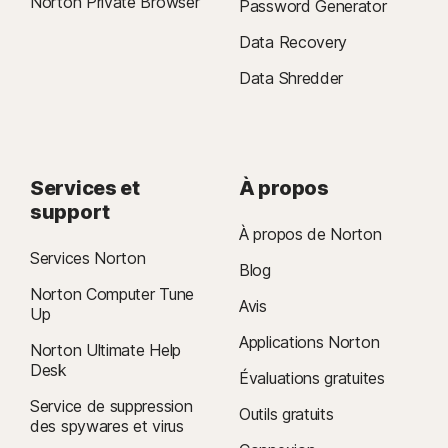
Norton Private Browser
Password Generator
l'exception de Windows en mode S et Windows fonctionnant sur un
processeur ARM).
Data Recovery
Data Shredder
7
Rapport Norton LifeLock Cyber Safety Insights Report 2021 :
Résultats mondiaux
8
La Surveillance des vidéos nécessite une extension de navigateur sous
Services et
À propos
Windows et le navigateur Norton dans l'app sur iOS et Android. Elle
support
surveille les vidéos visionnées sur YouTube.com (mais pas les vidéos
À propos de Norton
YouTube intégrées à d'autres sites web ou blogs) et sur Hulu.com (mais
Services Norton
uniquement sous Windows). Elle ne fonctionne pas avec les applications
Blog
YouTube ou Hulu.
Norton Computer Tune
Avis
Up
9
Applications Norton
D'après un test effectué sur huit autres produits VPN de premier plan
Norton Ultimate Help
sélectionnés par Gen dans le rapport VPN Products Performance
Desk
Évaluations gratuites
Benchmarks réalisé par PassMark Software à la demande de Gen, en
Service de suppression
Outils gratuits
novembre 2023.
des spywares et virus