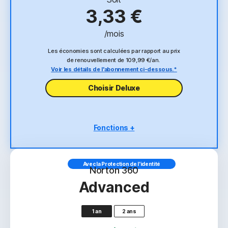
3,33 €
/mois
Les économies sont calculées par rapport au prix
de renouvellement de 109,99 €/an.
Voir les détails de l'abonnement ci-dessous.*
Choisir Deluxe
Fonctions +
5 PC, Mac, tablettes ou téléphones
Protection contre les escroqueries
Avec la Protection de l'identité
Norton 360
Protection contre les virus, les malwares, les
Advanced
ransomwares et le piratage
2
Promesse 100 % contre les virus
1 an
2 ans
‡‡,4
Sauvegarde cloud de 50 Go