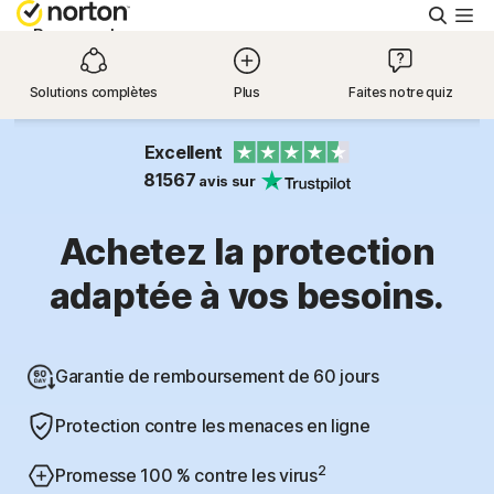
Reche
Personnel
Solutions complètes
Plus
Faites notre quiz
Small Business
Excellent
Ressources
81567
avis sur
Achetez la protection
Support
adaptée à vos besoins.
Essayer gratuitement
Garantie de remboursement de 60 jours
France
Protection contre les menaces en ligne
Connexion
2
Promesse 100 % contre les virus