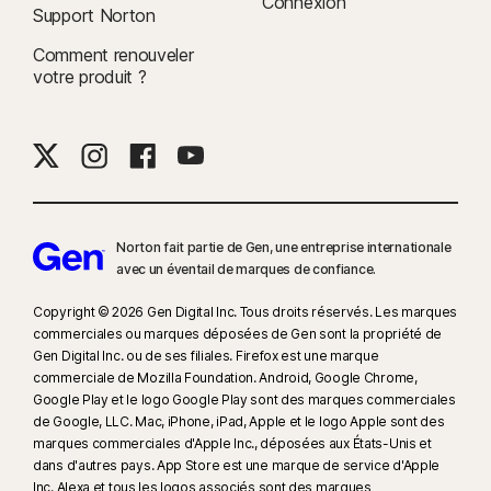
Connexion
Support Norton
16
Pour supprimer la plupart des alertes pour Windows, le mode plein
écran doit être utilisé.
Comment renouveler
votre produit ?
17
Social Media Monitoring n'est pas disponible sur certaines plates-
formes de réseaux sociaux et les fonctionnalités diffèrent d'une plate-
forme à l'autre. Pour plus d'informations, rendez-vous sur :
Norton.com/smm
. N'inclut pas la surveillance des chats ni des
messages directs. Peut ne pas identifier le cyberharcèlement, les
contenus explicites ou illégaux ou les discours haineux.
Norton fait partie de Gen, une entreprise internationale
avec un éventail de marques de confiance.​
23
La Protection contre les deepfakes automatique fonctionne
uniquement pour les vidéos en anglais sur les plateformes de réseaux
Copyright © 2026 Gen Digital Inc. Tous droits réservés. Les marques
sociaux/vidéo prises en charge. Utilisez l'analyse manuelle pour les
commerciales ou marques déposées de Gen sont la propriété de
Gen Digital Inc. ou de ses filiales. Firefox est une marque
autres plateformes. Nécessite Windows 11 ou une version ultérieure et un
commerciale de Mozilla Foundation. Android, Google Chrome,
navigateur compatible. La détection automatique requiert également soit
Google Play et le logo Google Play sont des marques commerciales
un PC IA avec au minimum un processeur Qualcomm ou Intel de 8 cœurs
de Google, LLC. Mac, iPhone, iPad, Apple et le logo Apple sont des
et 16 Go de RAM, soit un PC non IA avec au minimum un processeur de
marques commerciales d'Apple Inc., déposées aux États-Unis et
6 cœurs de toute marque et 16 Go de RAM. Sur les PC non IA avec au
dans d'autres pays. App Store est une marque de service d'Apple
Inc. Alexa et tous les logos associés sont des marques
minimum un processeur de 4 cœurs et 8 Go de RAM, seule l'analyse