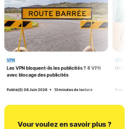
VPN
VPN
Les VPN bloquent-ils les publicités ? 8 VPN
Un VPN
avec blocage des publicités
·
Publié(e) 08 Juin 2026
13 minutes de lecture
Publié(
Vour voulez en savoir plus ?