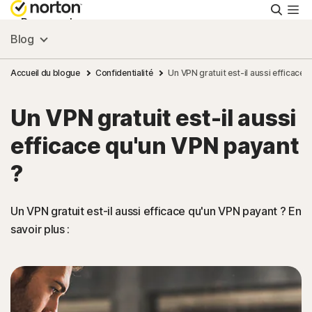
Reche
Personnel
Blog
Small Business
Accueil du blogue
Confidentialité
Un VPN gratuit est-il aussi efficace 
Un VPN gratuit est-il aussi
Ressources
efficace qu'un VPN payant
Support
?
Essayer gratuitement
Un VPN gratuit est-il aussi efficace qu'un VPN payant ? En
savoir plus :
France
Connexion