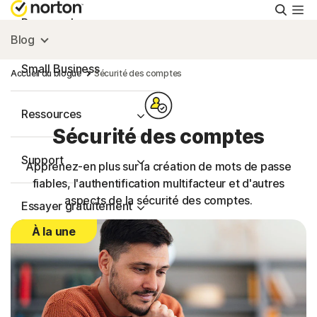
Reche
Personnel
Blog
Small Business
Accueil du blogue
Sécurité des comptes
Ressources
Sécurité des comptes
Support
Apprenez-en plus sur la création de mots de passe
fiables, l'authentification multifacteur et d'autres
aspects de la sécurité des comptes.
Essayer gratuitement
À la une
France
Connexion