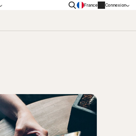
Rechercher
France
Connexion
IDENTIALITÉ
PLUS
n VPN
Norton Identity Advisor Plus
n AntiTrack
Norton Ultimate Help Desk
s
Informations sur le compte
Informations de facturation
Renouveler
Historique des commandes
Saisissez votre clé de produit