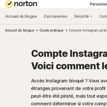
Personne
Accueil du blogue
Escroqueries
Sécurité
Conf
FORFAITS TOUT-EN
BLOG NORTON
OBT
Accueil du blogue
Guide pratique
Compte Instagram pirat
Norton 360 Advance
Ressources sur la
Supp
Norton 360 Premium
Ressources sur la
Compte Instagra
Norton 360 Deluxe
Ressources sur l
Voici comment l
Norton 360 Standard
Ressources sur l
Accès Instagram bloqué ? Vous av
étranges provenant de votre profil
Tous les produits e
peut-être été piraté, mais tout esp
comment déterminer si votre compt