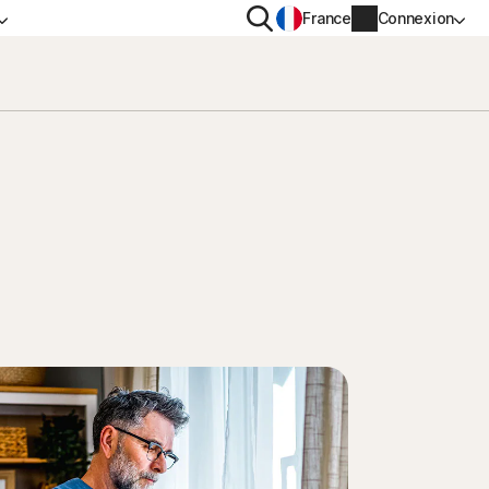
Rechercher
France
Connexion
IDENTIALITÉ
PLUS
n VPN
Norton Identity Advisor Plus
n AntiTrack
Norton Ultimate Help Desk
s
Informations sur le compte
Informations de facturation
Renouveler
Historique des commandes
Saisissez votre clé de produit