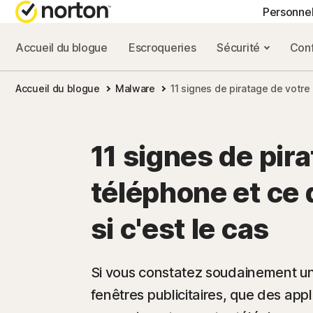
Personne
Accueil du blogue
Escroqueries
Sécurité
Conf
FORFAITS TOUT-EN
BLOG NORTON
OBT
Accueil du blogue
Malware
11 signes de piratage de votre t
Norton 360 Advance
Ressources sur la
Supp
Norton 360 Premium
Ressources sur la
11 signes de pir
Norton 360 Deluxe
Ressources sur l
téléphone et ce q
Norton 360 Standard
Ressources sur l
si c'est le cas
Tous les produits e
Si vous constatez soudainement 
fenêtres publicitaires, que des app