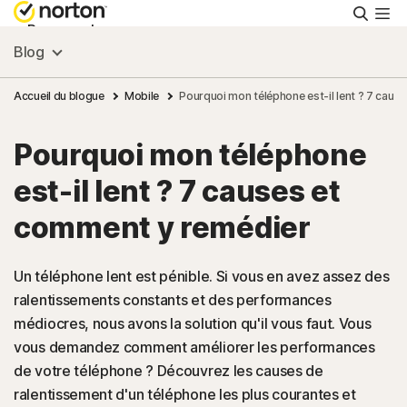
Reche
Personnel
Blog
Small Business
Accueil du blogue
Mobile
Pourquoi mon téléphone est-il lent ? 7 caus
Pourquoi mon téléphone
Ressources
est-il lent ? 7 causes et
Support
comment y remédier
Essayer gratuitement
Un téléphone lent est pénible. Si vous en avez assez des
ralentissements constants et des performances
médiocres, nous avons la solution qu'il vous faut. Vous
France
vous demandez comment améliorer les performances
de votre téléphone ? Découvrez les causes de
Connexion
ralentissement d'un téléphone les plus courantes et