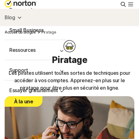
Reche
Personnel
Blog
Small Business
Accueil du blogue
Piratage
Ressources
Piratage
Support
Les pirates utilisent toutes sortes de techniques pour
accéder à vos comptes. Apprenez-en plus sur le
piratage pour être plus en sécurité en ligne.
Essayer gratuitement
À la une
France
Connexion