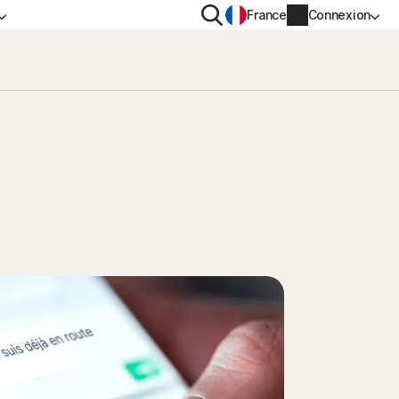
Rechercher
France
Connexion
IDENTIALITÉ
PLUS
n VPN
Norton Identity Advisor Plus
n AntiTrack
Norton Ultimate Help Desk
s
Informations sur le compte
Informations de facturation
Renouveler
Historique des commandes
Saisissez votre clé de produit