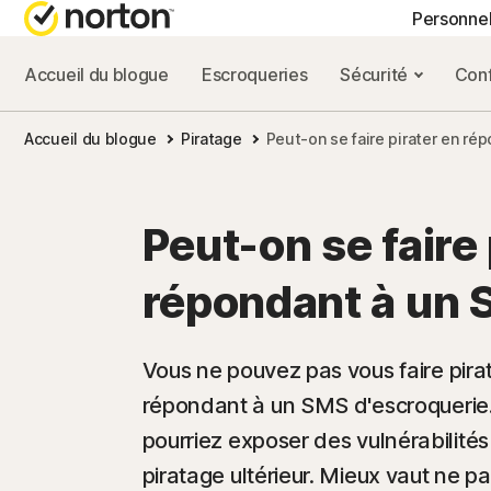
Personne
Accueil du blogue
Escroqueries
Sécurité
Conf
FORFAITS TOUT-EN
BLOG NORTON
OBT
Accueil du blogue
Piratage
Peut-on se faire pirater en ré
Norton 360 Advance
Ressources sur la
Supp
Norton 360 Premium
Ressources sur la
Peut-on se faire 
Norton 360 Deluxe
Ressources sur l
répondant à un 
Norton 360 Standard
Ressources sur l
Vous ne pouvez pas vous faire pir
répondant à un SMS d'escroquerie
Tous les produits e
pourriez exposer des vulnérabilité
piratage ultérieur. Mieux vaut ne p