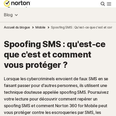
Reche
Personnel
Blog
Small Business
Accueil du blogue
Mobile
Spoofing SMS : Qu'est-ce que c'est et com
Spoofing SMS : qu'est-ce
Ressources
que c'est et comment
Support
vous protéger ?
Essayer gratuitement
Lorsque les cybercriminels envoient de faux SMS en se
faisant passer pour d'autres personnes, ils utilisent une
technique douteuse appelée spoofing SMS. Poursuivez
France
votre lecture pour découvrir comment repérer un
spoofing SMS et comment Norton 360 for Mobile peut
Connexion
vous protéger contre les escroqueries par SMS, les