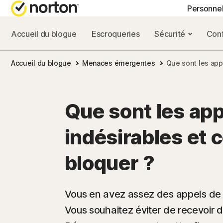
Personne
Accueil du blogue
Escroqueries
Sécurité
Conf
FORFAITS TOUT-EN
BLOG NORTON
OBT
Accueil du blogue
Menaces émergentes
Que sont les app
Norton 360 Advance
Ressources sur la
Supp
Norton 360 Premium
Ressources sur la
Que sont les ap
Norton 360 Deluxe
Ressources sur l
indésirables et
Norton 360 Standard
Ressources sur l
bloquer ?
Tous les produits e
Vous en avez assez des appels de
Vous souhaitez éviter de recevoir d