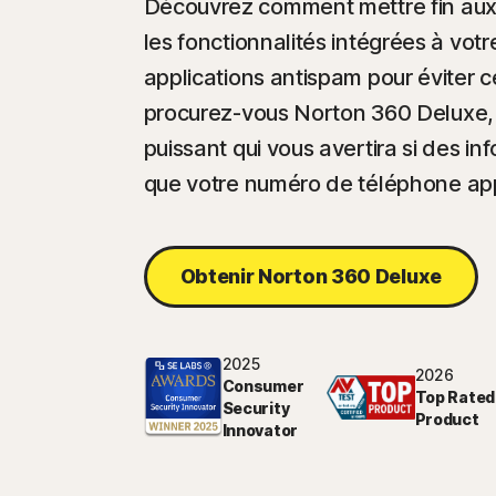
Découvrez comment mettre fin aux a
les fonctionnalités intégrées à votr
applications antispam pour éviter 
procurez-vous Norton 360 Deluxe, 
puissant qui vous avertira si des in
que votre numéro de téléphone app
Obtenir Norton 360 Deluxe
2025
2026
Consumer
Top Rated
Security
Product
Innovator