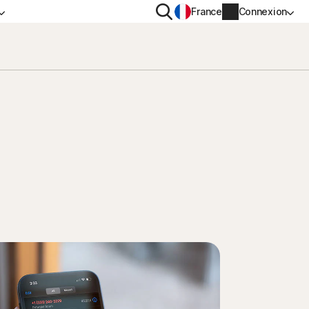
Rechercher
France
Connexion
IDENTIALITÉ
PLUS
n VPN
Norton Identity Advisor Plus
n AntiTrack
Norton Ultimate Help Desk
s
Informations sur le compte
Informations de facturation
Renouveler
Historique des commandes
Saisissez votre clé de produit