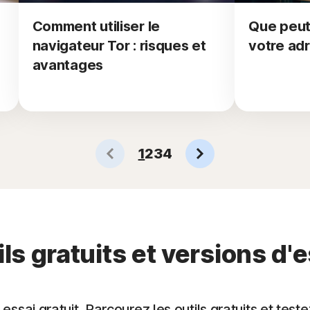
Comment utiliser le
Que peut
navigateur Tor : risques et
votre adr
avantages
1
2
3
4
ls gratuits et versions d'
essai gratuit. Parcourez les outils gratuits et test