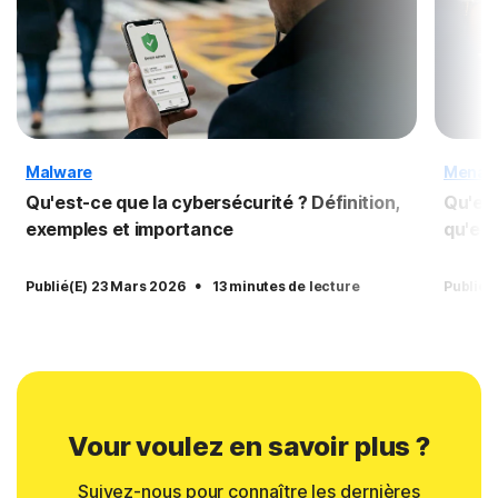
Malware
Menac
Qu'est-ce que la cybersécurité ? Définition,
Qu'est
exemples et importance
qu'est
·
Publié(e) 23 Mars 2026
13 minutes de lecture
Publié(
Vour voulez en savoir plus ?
Suivez-nous pour connaître les dernières