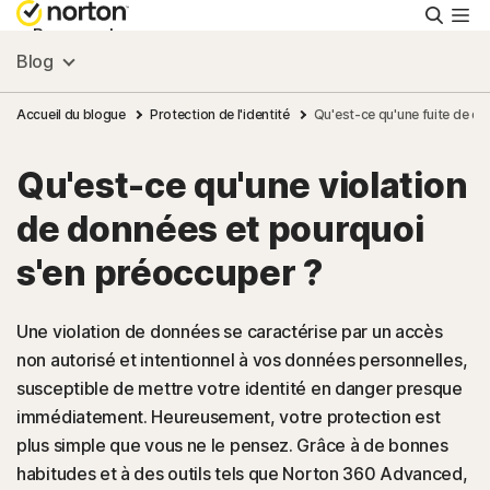
Reche
Personnel
Blog
Small Business
Accueil du blogue
Protection de l'identité
Qu'est-ce qu'une fuite de d
Qu'est-ce qu'une violation
Ressources
de données et pourquoi
Support
s'en préoccuper ?
Essayer gratuitement
Une violation de données se caractérise par un accès
non autorisé et intentionnel à vos données personnelles,
susceptible de mettre votre identité en danger presque
France
immédiatement. Heureusement, votre protection est
plus simple que vous ne le pensez. Grâce à de bonnes
Connexion
habitudes et à des outils tels que Norton 360 Advanced,