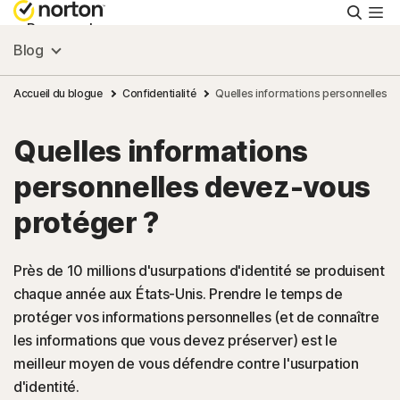
Reche
Personnel
Blog
Small Business
Accueil du blogue
Confidentialité
Quelles informations personnelles 
Quelles informations
Ressources
personnelles devez-vous
Support
protéger ?
Essayer gratuitement
Près de 10 millions d'usurpations d'identité se produisent
chaque année aux États-Unis. Prendre le temps de
protéger vos informations personnelles (et de connaître
France
les informations que vous devez préserver) est le
meilleur moyen de vous défendre contre l'usurpation
Connexion
d'identité.