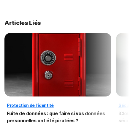
Articles Liés
Protection de l'identité
Sécuri
Fuite de données : que faire si vos données
iCloud
personnelles ont été piratées ?
sécuri