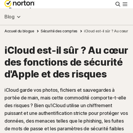
Reche
Personnel
Blog
Small Business
Accueil du blogue
Sécurité des comptes
iCloud est-il sûr ? Au cœur d
iCloud est-il sûr ? Au cœur
Ressources
des fonctions de sécurité
Support
d'Apple et des risques
Essayer gratuitement
iCloud garde vos photos, fichiers et sauvegardes à
portée de main, mais cette commodité comporte-t-elle
des risques ? Bien qu'iCloud utilise un chiffrement
France
puissant et une authentification stricte pour protéger vos
données, des menaces telles que le phishing, les fuites
Connexion
de mots de passe et les paramètres de sécurité faibles