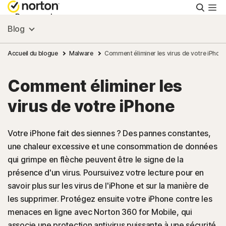
Reche
Personnel
Blog
Small Business
Accueil du blogue
Malware
Comment éliminer les virus de votre iPhon
Comment éliminer les
Ressources
virus de votre iPhone
Support
Votre iPhone fait des siennes ? Des pannes constantes,
une chaleur excessive et une consommation de données
Essayer gratuitement
qui grimpe en flèche peuvent être le signe de la
présence d'un virus. Poursuivez votre lecture pour en
France
savoir plus sur les virus de l'iPhone et sur la manière de
les supprimer. Protégez ensuite votre iPhone contre les
menaces en ligne avec Norton 360 for Mobile, qui
Connexion
associe une protection antivirus puissante à une sécurité