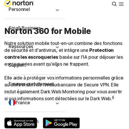
Reche
Personnel
Small Business
Norton 360 for Mobile
Notre solution mobile tout-en-un combine des fonctions
Ressources
de sécurité et d'antivirus, et intègre une
Protection
contre les escroqueries
basée sur l'IA pour déjouer les
escroqueries avant qu'elles ne frappent.
Support
Elle aide à protéger vos informations personnelles grâce
Essayer gratuitement
au chiffrement de niveau bancaire de Secure VPN. Elle
inclut également Dark Web Monitoring pour vous avertir
§
si vos informations sont détectées sur le Dark Web.
France
Connexion