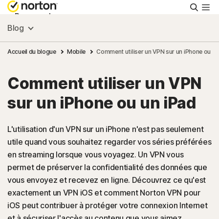
Reche
Personnel
Blog
Small Business
Accueil du blogue
Mobile
Comment utiliser un VPN sur un iPhone ou un
Comment utiliser un VPN
Ressources
sur un iPhone ou un iPad
Support
L'utilisation d'un VPN sur un iPhone n'est pas seulement
utile quand vous souhaitez regarder vos séries préférées
Essayer gratuitement
en streaming lorsque vous voyagez. Un VPN vous
permet de préserver la confidentialité des données que
France
vous envoyez et recevez en ligne. Découvrez ce qu'est
exactement un VPN iOS et comment Norton VPN pour
iOS peut contribuer à protéger votre connexion Internet
Connexion
et à sécuriser l'accès au contenu que vous aimez.