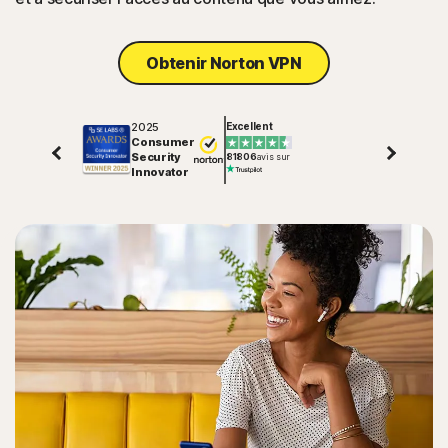
Obtenir Norton VPN
2025
Excellent
Consumer
Security
81806
avis sur
Innovator