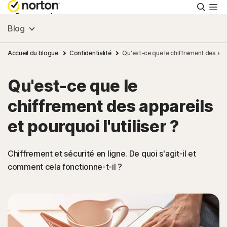
Reche
Personnel
Blog
Small Business
Accueil du blogue
Confidentialité
Qu'est-ce que le chiffrement des appar
Qu'est-ce que le
Ressources
chiffrement des appareils
Support
et pourquoi l'utiliser ?
Essayer gratuitement
Chiffrement et sécurité en ligne. De quoi s'agit-il et
comment cela fonctionne-t-il ?
France
Connexion