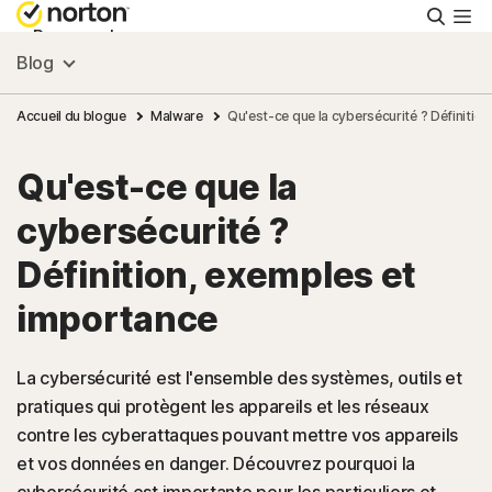
Reche
Personnel
Blog
Small Business
Accueil du blogue
Malware
Qu'est-ce que la cybersécurité ? Définitio
Qu'est-ce que la
Ressources
cybersécurité ?
Support
Définition, exemples et
importance
Essayer gratuitement
La cybersécurité est l'ensemble des systèmes, outils et
France
pratiques qui protègent les appareils et les réseaux
contre les cyberattaques pouvant mettre vos appareils
et vos données en danger. Découvrez pourquoi la
Connexion