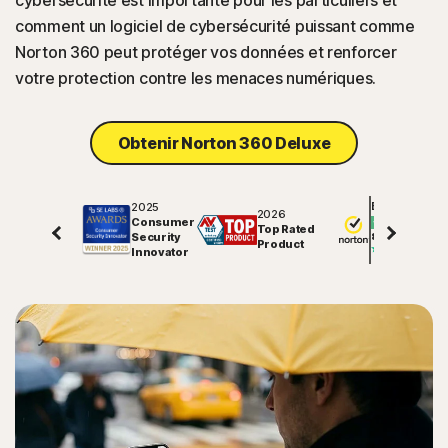
cybersécurité est importante pour les particuliers et
comment un logiciel de cybersécurité puissant comme
Norton 360 peut protéger vos données et renforcer
votre protection contre les menaces numériques.
Obtenir Norton 360 Deluxe
2025
Excellent
2026
Consumer
Top Rated
Security
81840
avis sur
Product
Innovator