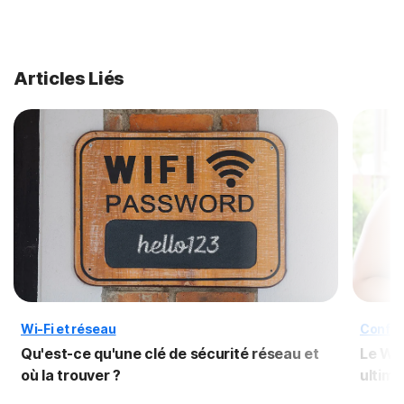
Articles Liés
Wi-Fi et réseau
Confide
Qu'est-ce qu'une clé de sécurité réseau et
Le Wi-
où la trouver ?
ultime