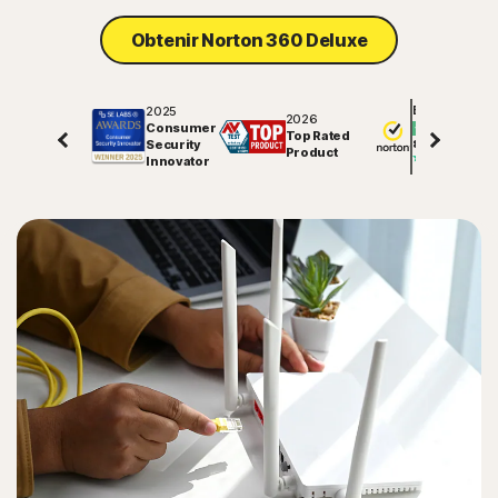
Obtenir Norton 360 Deluxe
2025
Excellent
2026
Consumer
Top Rated
Security
81448
avis sur
Product
Innovator