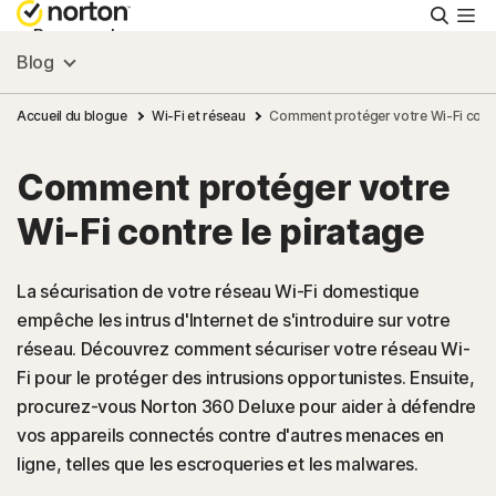
Reche
Personnel
Blog
Small Business
Accueil du blogue
Wi-Fi et réseau
Comment protéger votre Wi-Fi contr
Comment protéger votre
Ressources
Wi-Fi contre le piratage
Support
La sécurisation de votre réseau Wi-Fi domestique
empêche les intrus d'Internet de s'introduire sur votre
Essayer gratuitement
réseau. Découvrez comment sécuriser votre réseau Wi-
Fi pour le protéger des intrusions opportunistes. Ensuite,
France
procurez-vous Norton 360 Deluxe pour aider à défendre
vos appareils connectés contre d'autres menaces en
ligne, telles que les escroqueries et les malwares.
Connexion