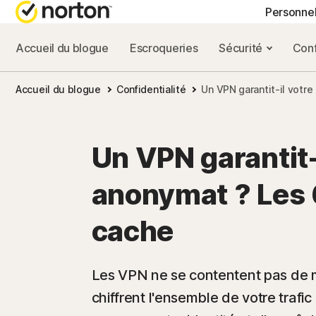
Personne
Accueil du blogue
Escroqueries
Sécurité
Conf
FORFAITS TOUT-EN
BLOG NORTON
OBT
Accueil du blogue
Confidentialité
Un VPN garantit-il votre
Norton 360 Advance
Ressources sur la
Supp
Norton 360 Premium
Ressources sur la
Un VPN garantit-
Norton 360 Deluxe
Ressources sur l
anonymat ? Les 6
Norton 360 Standard
Ressources sur l
cache
Tous les produits e
Les VPN ne se contentent pas de m
chiffrent l'ensemble de votre trafic