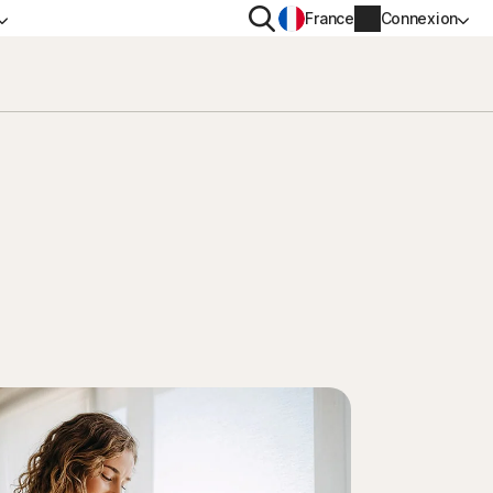
Rechercher
France
Connexion
IDENTIALITÉ
PLUS
n VPN
Norton Identity Advisor Plus
n AntiTrack
Norton Ultimate Help Desk
s
Informations sur le compte
Informations de facturation
Renouveler
Historique des commandes
Saisissez votre clé de produit