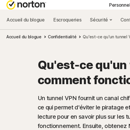
Personne
Accueil du blogue
Escroqueries
Sécurité
Conf
FORFAITS TOUT-EN
BLOG NORTON
OBT
Accueil du blogue
Confidentialité
Qu'est-ce qu'un tunnel 
Norton 360 Advance
Ressources sur la
Supp
Norton 360 Premium
Ressources sur la
Qu'est-ce qu'un
Norton 360 Deluxe
Ressources sur l
comment fonctio
Norton 360 Standard
Ressources sur l
Un tunnel VPN fournit un canal chi
ce qui permet d'éviter le piratage e
Tous les produits e
lecture pour en savoir plus sur les 
fonctionnement. Ensuite, obtenez