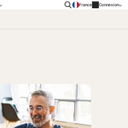
Rechercher
France
Connexion
IDENTIALITÉ
PLUS
n VPN
Norton Identity Advisor Plus
n AntiTrack
Norton Ultimate Help Desk
s
Informations sur le compte
Informations de facturation
Renouveler
Historique des commandes
Saisissez votre clé de produit