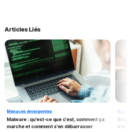
Articles Liés
Menaces émergentes
Escroq
Malware : qu'est-ce que c'est, comment ça
Smishi
marche et comment s'en débarrasser
s'en p