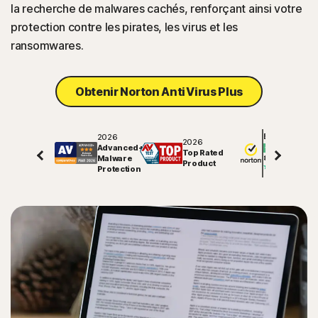
la recherche de malwares cachés, renforçant ainsi votre
protection contre les pirates, les virus et les
ransomwares.
Obtenir Norton AntiVirus Plus
2026
Excellent
2026
Advanced+
Top Rated
Malware
81463
avis sur
Product
Protection