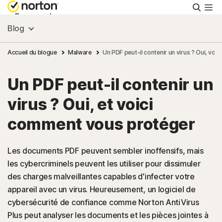
Reche
Personnel
Blog
Small Business
Accueil du blogue
Malware
Un PDF peut-il contenir un virus ? Oui, vo
Un PDF peut-il contenir un
Ressources
virus ? Oui, et voici
Support
comment vous protéger
Essayer gratuitement
Les documents PDF peuvent sembler inoffensifs, mais
les cybercriminels peuvent les utiliser pour dissimuler
des charges malveillantes capables d'infecter votre
France
appareil avec un virus. Heureusement, un logiciel de
cybersécurité de confiance comme Norton AntiVirus
Connexion
Plus peut analyser les documents et les pièces jointes à