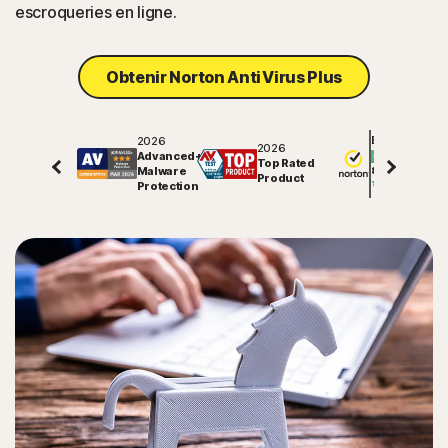
escroqueries en ligne.
Obtenir Norton AntiVirus Plus
2026
Excellent
2026
Advanced+
Top Rated
Malware
81585
avis sur
Product
Protection