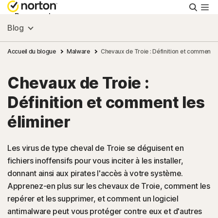
Reche
Personnel
Blog
Small Business
Accueil du blogue
Malware
Chevaux de Troie : Définition et comment le
Chevaux de Troie :
Ressources
Définition et comment les
Support
éliminer
Essayer gratuitement
Les virus de type cheval de Troie se déguisent en
fichiers inoffensifs pour vous inciter à les installer,
donnant ainsi aux pirates l'accès à votre système.
France
Apprenez-en plus sur les chevaux de Troie, comment les
repérer et les supprimer, et comment un logiciel
Connexion
antimalware peut vous protéger contre eux et d'autres