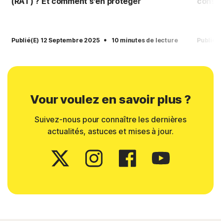
(RAT) ? Et comment s'en protéger
consei
·
Publié(e) 12 Septembre 2025
10 minutes de lecture
Publié(
Vour voulez en savoir plus ?
Suivez-nous pour connaître les dernières
actualités, astuces et mises à jour.