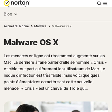
Reche
Personnel
Blog
Small Business
Accueil du blogue
Malware
Malware OS X
Malware OS X
Ressources
Les menaces en ligne ont récemment augmenté sur les
Support
Mac. La dernière à faire parler d'elle se nomme « Crisis »
et cible tout particulièrement les utilisateurs de Mac. Le
Essayer gratuitement
risque d'infection est très faible, mais voici quelques
points élémentaires caractérisant cette nouvelle
menace : « Crisis » est un cheval de Troie qui…
France
Connexion