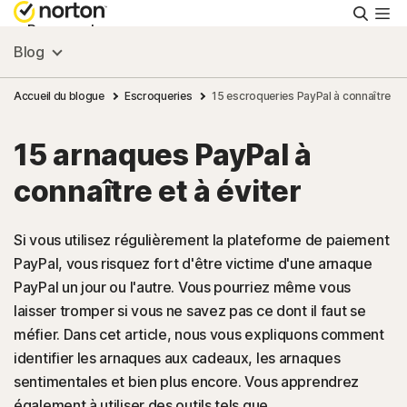
Reche
Personnel
Blog
Small Business
Accueil du blogue
Escroqueries
15 escroqueries PayPal à connaître et 
15 arnaques PayPal à
Ressources
connaître et à éviter
Support
Si vous utilisez régulièrement la plateforme de paiement
PayPal, vous risquez fort d'être victime d'une arnaque
Essayer gratuitement
PayPal un jour ou l'autre. Vous pourriez même vous
laisser tromper si vous ne savez pas ce dont il faut se
France
méfier. Dans cet article, nous vous expliquons comment
identifier les arnaques aux cadeaux, les arnaques
sentimentales et bien plus encore. Vous apprendrez
Connexion
également à utiliser des outils tels que