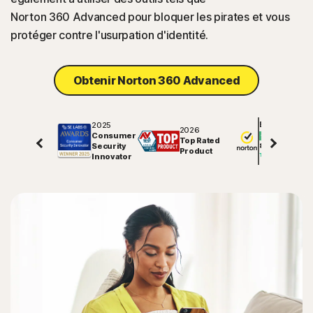
Norton 360 Advanced pour bloquer les pirates et vous
protéger contre l'usurpation d'identité.
Obtenir Norton 360 Advanced
2025
Excellent
2026
Consumer
Top Rated
Security
81816
avis sur
Product
Innovator