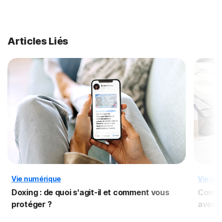
Articles Liés
Vie numérique
Vie nu
Doxing : de quoi s'agit-il et comment vous
Comme
protéger ?
avec 