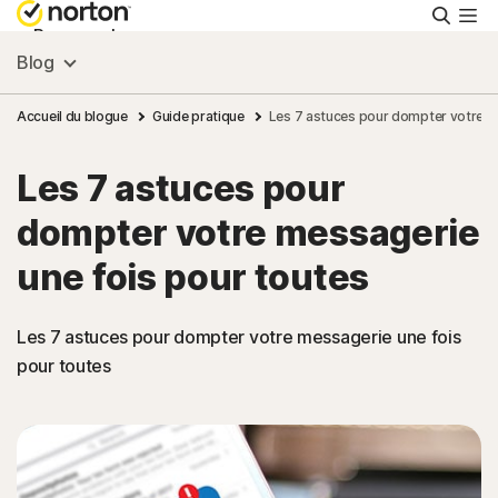
Reche
Personnel
Blog
Small Business
Accueil du blogue
Guide pratique
Les 7 astuces pour dompter votre m
Les 7 astuces pour
Ressources
dompter votre messagerie
Support
une fois pour toutes
Essayer gratuitement
Les 7 astuces pour dompter votre messagerie une fois
pour toutes
France
Connexion