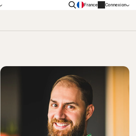
Rechercher
France
Connexion
IDENTIALITÉ
PLUS
n VPN
Norton Identity Advisor Plus
n AntiTrack
Norton Ultimate Help Desk
s
Informations sur le compte
Informations de facturation
Renouveler
Historique des commandes
Saisissez votre clé de produit