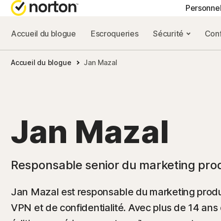
Personne
Accueil du blogue
Escroqueries
Sécurité
Conf
FORFAITS TOUT-EN
BLOG NORTON
OBT
Accueil du blogue
Jan Mazal
Norton 360 Advance
Ressources sur la
Supp
Norton 360 Premium
Ressources sur la
Norton 360 Deluxe
Ressources sur l
Jan Mazal
Norton 360 Standard
Ressources sur l
Responsable senior du marketing produ
Tous les produits e
Jan Mazal est responsable du marketing produi
VPN et de confidentialité. Avec plus de 14 ans