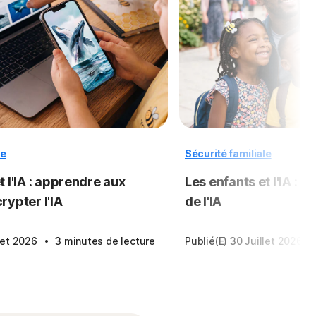
le
Sécurité familiale
t l'IA : apprendre aux
Les enfants et l'IA : le
rypter l'IA
de l'IA
·
·
llet 2026
3 minutes de lecture
Publié(e) 30 Juillet 2026