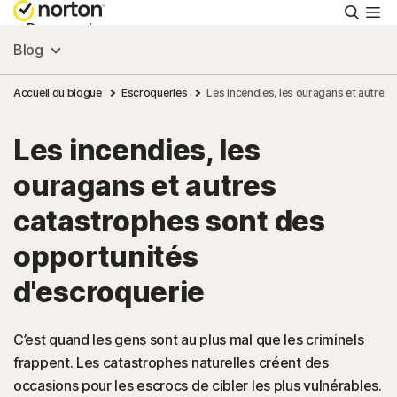
Reche
Personnel
Blog
Small Business
Accueil du blogue
Escroqueries
Les incendies, les ouragans et autres
Les incendies, les
Ressources
ouragans et autres
Support
catastrophes sont des
opportunités
Essayer gratuitement
d'escroquerie
France
C’est quand les gens sont au plus mal que les criminels
frappent. Les catastrophes naturelles créent des
Connexion
occasions pour les escrocs de cibler les plus vulnérables.