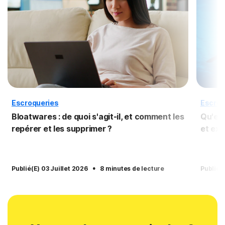
Escroqueries
Escroq
Bloatwares : de quoi s'agit-il, et comment les
Qu'est
repérer et les supprimer ?
et ex
·
Publié(e) 03 Juillet 2026
8 minutes de lecture
Publié(