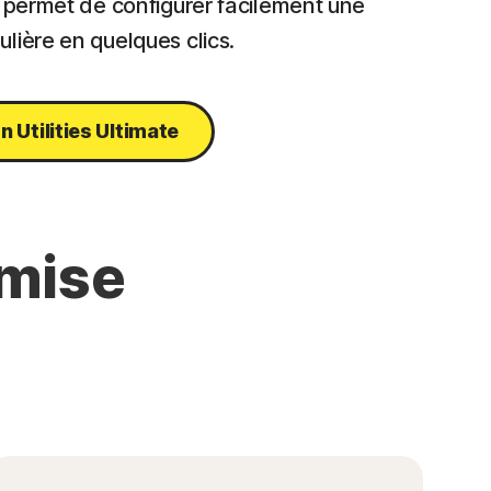
s permet de configurer facilement une
lière en quelques clics.
 Utilities Ultimate
mise