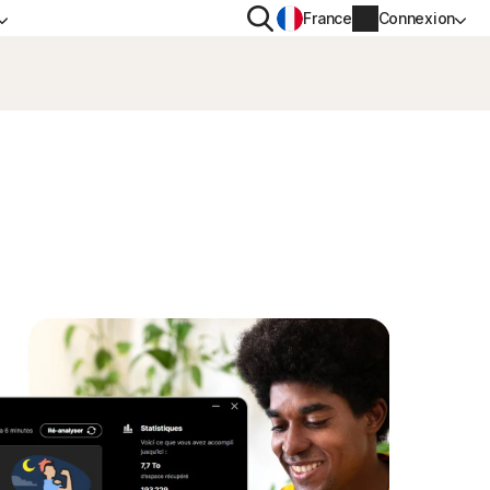
Rechercher
France
Connexion
IDENTIALITÉ
PLUS
n VPN
Norton Identity Advisor Plus
n AntiTrack
Norton Ultimate Help Desk
s
Informations sur le compte
Informations de facturation
Renouveler
Historique des commandes
Saisissez votre clé de produit