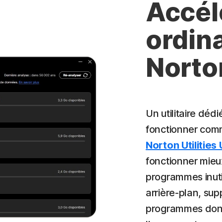
Accél
ordin
Norton
Un utilitaire dé
fonctionner com
Norton Utilities
fonctionner mieux
programmes inuti
arrière-plan, supp
programmes dont 