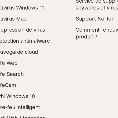
Service de suppr
tivirus Windows 11
spywares et viru
tivirus Mac
Support Norton
ppression de virus
Comment renouve
produit ?
otection antimalware
uvegarde cloud
fe Web
fe Search
afeCam
N Windows 10
re-feu intelligent