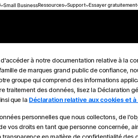
l
Ressources
Support
Essayer gratuitement
Small Business
-UN
ENIR DE L'AIDE
SÉCURITÉ DE L'APPAREIL
ESSAYER GRATUITEMENT
EN SAVOIR PLUS
CONF
Outil d'analyse et de
suppression des virus
d
 sécurité
ort client
Norton AntiVirus Plus
Essais gratuits
Comment renouveler
Norto
Outils gratuits
 confidentialité
Norton Mobile Security pour
Services haut de gamme
Norto
'accéder à notre documentation relative à la conf
Android™
Essais gratuits
famille de marques grand public de confiance, no
es performances
Service de suppression de
Norton Mobile Security pour iOS™
spywares et virus
tre groupe qui comprend des informations applic
Quiz d'aide pour choisir
es escroqueries
 traitement des données, lisez la Déclaration gén
insi que la
Déclaration relative aux cookies et à 
t services
onnées personnelles que nous collectons, de l'obj
de vos droits en tant que personne concernée, ain
a transparence en matière de confidentialité des 