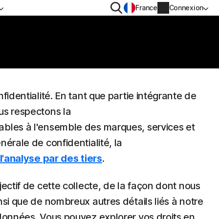
Rechercher
France
Connexion
IDENTIALITÉ
PLUS
n VPN
Norton Identity Advisor Plus
n AntiTrack
Norton Ultimate Help Desk
identialité. En tant que partie intégrante de
us respectons la
s
Informations sur le compte
ables à l'ensemble des marques, services et
Informations de facturation
érale de confidentialité, la
l'analyse par des tiers
.
Renouveler
Historique des commandes
ectif de cette collecte, de la façon dont nous
si que de nombreux autres détails liés à notre
Saisissez votre clé de produit
données. Vous pouvez explorer vos droits en