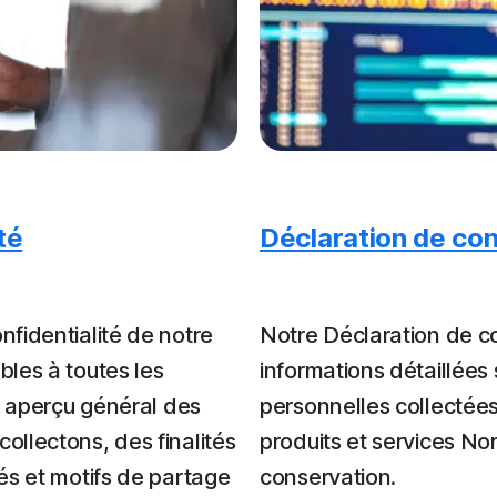
té
Déclaration de con
fidentialité de notre
Notre Déclaration de co
les à toutes les
informations détaillées
n aperçu général des
personnelles collectées 
llectons, des finalités
produits et services Nor
és et motifs de partage
conservation.