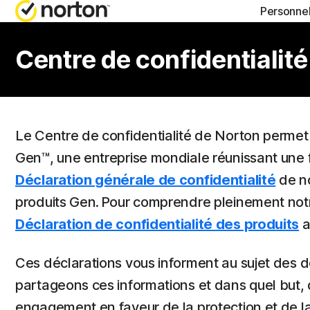
Personne
FORFAITS TOUT-EN
BLOG NORTON
OBT
Centre de confidentialité
Norton 360 Advance
Ressources sur la
Supp
Norton 360 Premium
Ressources sur la
Le Centre de confidentialité de Norton permet d
Gen™, une entreprise mondiale réunissant une 
Norton 360 Deluxe
Ressources sur l
Déclaration générale de confidentialité
de no
Norton 360 Standard
Ressources sur l
produits Gen. Pour comprendre pleinement notre
Déclaration de confidentialité des produits
a
Tous les produits e
Ces déclarations vous informent au sujet des d
partageons ces informations et dans quel but, 
engagement en faveur de la protection et de l