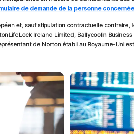
mulaire de demande de la personne concerné
éen et, sauf stipulation contractuelle contraire
rtonLifeLock Ireland Limited, Ballycoolin Busines
représentant de Norton établi au Royaume-Uni es