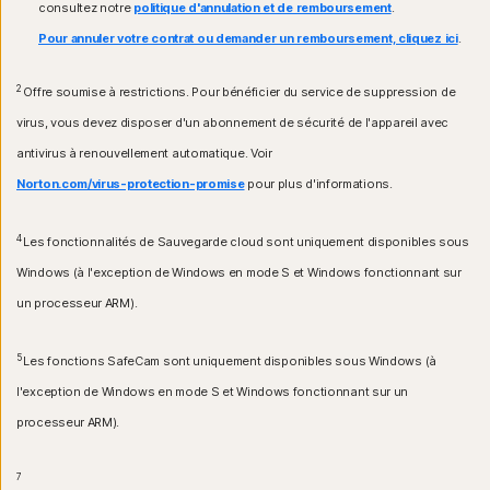
consultez notre
politique d'annulation et de remboursement
.
précédente d'Apple® tvOS.
Systèmes d'exploitation iOS
Pour annuler votre contrat ou demander un remboursement, cliquez ici
.
Systèmes d'exploitation Fire OS
iPhone ou iPad exécutant la version actuelle ou les
deux versions précédentes d'Apple® iOS.
Appareil Amazon Fire TV fonctionnant sous Fire OS 8
2
Offre soumise à restrictions. Pour bénéficier du service de suppression de
et versions ultérieures.
virus, vous devez disposer d'un abonnement de sécurité de l'appareil avec
Extension de navigateur
antivirus à renouvellement automatique. Voir
Google Chrome
Norton.com/virus-protection-promise
pour plus d'informations.
Microsoft Edge pour Windows
Mozilla Firefox
4
Les fonctionnalités de Sauvegarde cloud sont uniquement disponibles sous
Windows (à l'exception de Windows en mode S et Windows fonctionnant sur
un processeur ARM).
5
Les fonctions SafeCam sont uniquement disponibles sous Windows (à
l'exception de Windows en mode S et Windows fonctionnant sur un
processeur ARM).
7