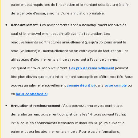
Systèmes d'exploitation Windows™
paiement est requis lors de l'inscription et le montant sera facturé à la fin
Systèmes d'exploitation Windows™
Compatible avec Microsoft Windows 11
de la période d'essai, à moins d'une annulation préalable.
Microsoft Windows 11/10 (toutes les versions sauf
Microsoft Windows 10 (toutes les versions)
Windows 11/10 en mode S),
Microsoft Windows 8/8.1 (toutes les versions).
Renouvellement
: Les abonnements sont automatiquement renouvelés,
Microsoft Windows 8/8.1 (toutes les versions),
Certaines fonctions de protection ne sont pas
Microsoft Windows 7 (32 et 64 bits) avec Service Pack
disponibles dans les navigateurs de l'écran de
sauf si le renouvellement est annulé avant la facturation. Les
1 (SP1) ou version ultérieure.
démarrage de Windows 8.
renouvellements sont facturés annuellement (jusqu'à 35 jours avant le
Microsoft Windows 7 (toutes les versions) avec
Systèmes d'exploitation Mac®
renouvellement) ou mensuellement selon votre cycle de facturation. Les
Service Pack 1 (SP 1) ou version ultérieure avec prise
en charge de SHA2
Mac exécutant la version actuelle ou les deux
utilisateurs d'abonnements annuels recevront à l'avance un e-mail
versions précédentes d'Apple® macOS.
indiquant le prix du renouvellement.
Les prix de renouvellement
peuvent
Systèmes d'exploitation Mac®
être plus élevés que le prix initial et sont susceptibles d'être modifiés. Vous
Systèmes d'exploitation Android™
MacOS 10.13 ou version ultérieure.
Fonctions non prises en charge : Sauvegarde cloud
Appareils sous Android 10.0 ou version ultérieure.
pouvez annuler le renouvellement
comme décrit ici
dans
votre compte
ou
Norton, Contrôle parental Norton, Norton SafeCam.
Installation de l'application Google Play requise.
en
nous contactant ici
.
Google TV sous Android TV OS 10.0 ou version
Systèmes d'exploitation Android™
ultérieure.
Annulation et remboursement
: Vous pouvez annuler vos contrats et
Android 10.0 ou version ultérieure. Installation de l'app
demander un remboursement complet dans les 14 jours suivant l'achat
Systèmes d'exploitation iOS
Google Play requise. Mode multi-utilisateur non pris
en charge.
initial pour les abonnements mensuels et dans les 60 jours suivant le
iPhone ou iPad exécutant la version actuelle ou les
ColorOS 7.1 ou version ultérieure. Installation de l'app
deux versions précédentes d'Apple® iOS.
paiement pour les abonnements annuels. Pour plus d'informations,
Google Play requise.
Apple TV exécutant la version actuelle ou la version