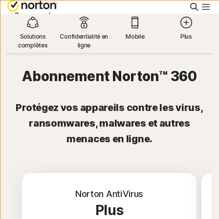
Reche
Personnel
Solutions
Confidentialité en
Mobile
Plus
complètes
ligne
Small Business
Abonnement Norton™ 360
Ressources
Protégez vos appareils contre les virus,
Support
ransomwares, malwares et autres
menaces en ligne.
Essayer gratuitement
Norton AntiVirus
Connexion
Plus