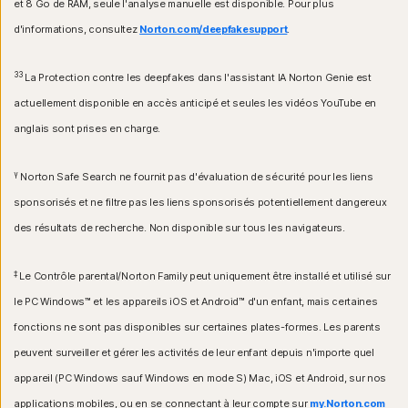
et 8 Go de RAM, seule l'analyse manuelle est disponible. Pour plus
d'informations, consultez
Norton.com/deepfakesupport
.
33
La Protection contre les deepfakes dans l'assistant IA Norton Genie est
actuellement disponible en accès anticipé et seules les vidéos YouTube en
anglais sont prises en charge.
γ
Norton Safe Search ne fournit pas d'évaluation de sécurité pour les liens
sponsorisés et ne filtre pas les liens sponsorisés potentiellement dangereux
des résultats de recherche. Non disponible sur tous les navigateurs.
‡
Le Contrôle parental/Norton Family peut uniquement être installé et utilisé sur
le PC Windows™ et les appareils iOS et Android™ d'un enfant, mais certaines
fonctions ne sont pas disponibles sur certaines plates-formes. Les parents
peuvent surveiller et gérer les activités de leur enfant depuis n'importe quel
appareil (PC Windows sauf Windows en mode S) Mac, iOS et Android, sur nos
applications mobiles, ou en se connectant à leur compte sur
my.Norton.com