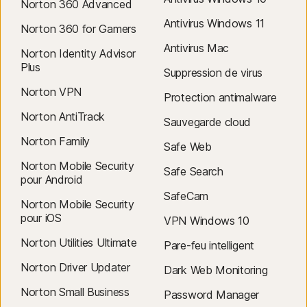
Norton 360 Advanced
Systèmes d'exploitation Android : téléphones exécutant Android 8.0
l'avance un e-mail indiquant le prix du renouvellement.
Oreo (API 26) ou version ultérieure.
Antivirus Windows 11
Norton 360 for Gamers
Les prix de renouvellement
peuvent être plus élevés que le prix
initial et sont susceptibles d'être modifiés. Vous pouvez annuler le
Antivirus Mac
Norton Identity Advisor
renouvellement
comme décrit ici
dans
votre compte
ou en
Plus
Suppression de virus
nous contactant ici
.
Norton VPN
Protection antimalware
Annulation et remboursement
: Vous pouvez annuler vos contrats
Norton AntiTrack
et demander un remboursement complet dans les 14 jours suivant
Sauvegarde cloud
l'achat initial pour les abonnements mensuels et dans les 60 jours
Norton Family
Safe Web
suivant le paiement pour les abonnements annuels. Pour plus
Norton Mobile Security
d'informations, consultez notre
Safe Search
pour Android
politique d'annulation et de remboursement
.
SafeCam
Pour annuler votre contrat ou demander un remboursement,
Norton Mobile Security
cliquez ici
pour iOS
VPN Windows 10
.
Norton Utilities Ultimate
Pare-feu intelligent
Norton Driver Updater
Dark Web Monitoring
Norton Small Business
Password Manager