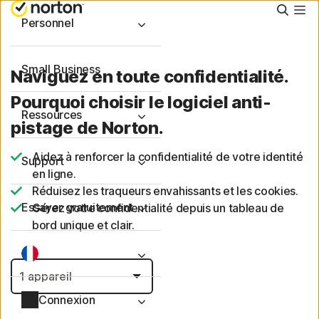
Reche
Personnel
Small Business
Naviguez en toute confidentialité.
Pourquoi choisir le logiciel anti-
Ressources
pistage de Norton.
Aidez à renforcer la confidentialité de votre identité
Support
en ligne.
Réduisez les traqueurs envahissants et les cookies.
Essayer gratuitement
Gérez votre confidentialité depuis un tableau de
bord unique et clair.
Connexion