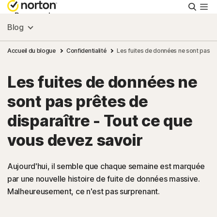
Reche
Personnel
Blog
Small Business
Accueil du blogue
Confidentialité
Les fuites de données ne sont pas pr
Les fuites de données ne
Ressources
sont pas prêtes de
Support
disparaître - Tout ce que
vous devez savoir
Essayer gratuitement
Aujourd'hui, il semble que chaque semaine est marquée
France
par une nouvelle histoire de fuite de données massive.
Malheureusement, ce n'est pas surprenant.
Connexion