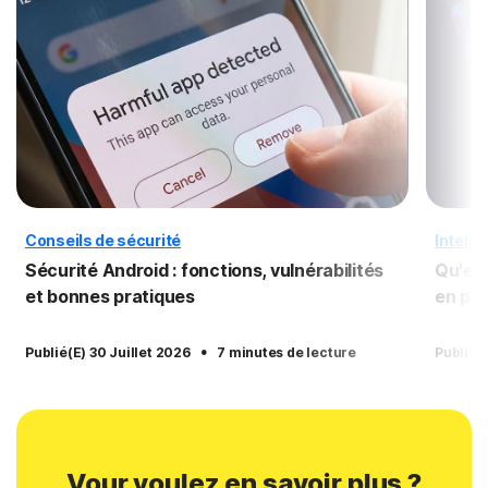
Conseils de sécurité
Intelli
Sécurité Android : fonctions, vulnérabilités
Qu'est
et bonnes pratiques
en pro
·
Publié(e) 30 Juillet 2026
7 minutes de lecture
Publié(
Vour voulez en savoir plus ?