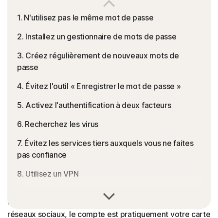
1. N'utilisez pas le même mot de passe
2. Installez un gestionnaire de mots de passe
3. Créez régulièrement de nouveaux mots de
passe
4. Évitez l'outil « Enregistrer le mot de passe »
5. Activez l'authentification à deux facteurs
6. Recherchez les virus
7. Évitez les services tiers auxquels vous ne faites
pas confiance
8. Utilisez un VPN
Quand il s'agit d'effectuer des opérations bancaires en
9. Créez des questions de sécurité renforcées
ligne, de faire des achats ou de vous connecter aux
réseaux sociaux, le compte est pratiquement votre carte