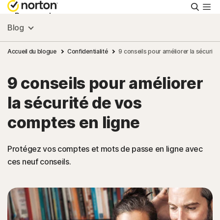
Reche
Personnel
Blog
Small Business
Accueil du blogue
Confidentialité
9 conseils pour améliorer la sécurit
9 conseils pour améliorer
Ressources
la sécurité de vos
Support
comptes en ligne
Essayer gratuitement
Protégez vos comptes et mots de passe en ligne avec
ces neuf conseils.
France
Connexion