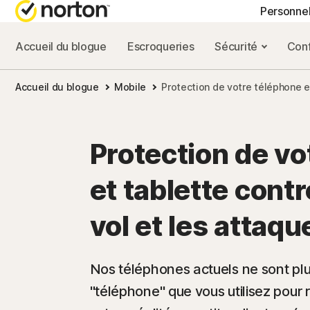
Personne
Accueil du blogue
Escroqueries
Sécurité
Conf
FORFAITS TOUT-EN
BLOG NORTON
OBT
Accueil du blogue
Mobile
Protection de votre téléphone et
Norton 360 Advance
Ressources sur la
Supp
Norton 360 Premium
Ressources sur la
Protection de vo
Norton 360 Deluxe
Ressources sur l
et tablette contre
Norton 360 Standard
Ressources sur l
vol et les attaqu
Tous les produits e
Nos téléphones actuels ne sont pl
"téléphone" que vous utilisez pour 