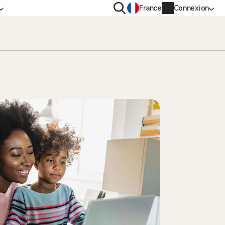
Rechercher
France
Connexion
IDENTIALITÉ
PLUS
n VPN
Norton Identity Advisor Plus
n AntiTrack
Norton Ultimate Help Desk
s
Informations sur le compte
Informations de facturation
Renouveler
Historique des commandes
Saisissez votre clé de produit