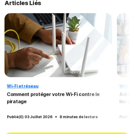
Articles Liés
Wi-Fi et réseau
Wi-Fi 
Comment protéger votre Wi-Fi contre le
Adress
piratage
les di
·
Publié(e) 03 Juillet 2026
8 minutes de lecture
Publié(