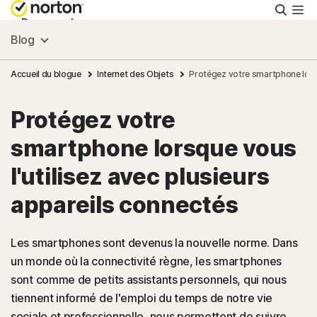
Reche
Personnel
Blog
Small Business
Accueil du blogue
Internet des Objets
Protégez votre smartphone lorsq
Protégez votre
Ressources
smartphone lorsque vous
Support
l'utilisez avec plusieurs
appareils connectés
Essayer gratuitement
Les smartphones sont devenus la nouvelle norme. Dans
France
un monde où la connectivité règne, les smartphones
sont comme de petits assistants personnels, qui nous
tiennent informé de l'emploi du temps de notre vie
Connexion
sociale et professionnelle, nous permettent de suivre