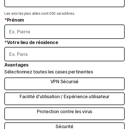
unique.
unique.
unique.
unique.
unique.
Veuillez
Veuillez
Veuillez
Veuillez
Veuillez
Les avis les plus utiles sont 200 caractères.
réessayer.
réessayer.
réessayer.
réessayer.
réessayer.
*
Prénom
Votre
Votre
Votre
Votre
Votre
note
note
note
note
note
1
2
3
4
5
*
Votre lieu de résidence
star
stars
stars
stars
stars
Avantages
Sélectionnez toutes les cases pertinentes
VPN Sécurisé
A
v
Facilité d'utilisation / Expérience utilisateur
a
A
n
v
Protection contre les virus
t
a
A
a
n
v
Sécurité
g
t
a