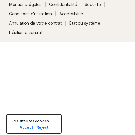
Mentions légales
Confidentialité
Sécurité
Conditions d'utilisation
Accessibilité
Annulation de votre contrat
État du système
Résilier le contrat
Les
avis
les
plus
utiles
sont
200 caractères.
This site uses cookies
Accept
Reject