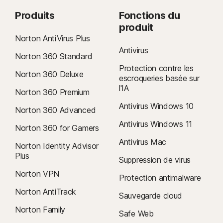
t
t
Produits
Fonctions du
i
é
produit
l
s
Norton AntiVirus Plus
i
Antivirus
s
Norton 360 Standard
a
Protection contre les
Norton 360 Deluxe
t
escroqueries basée sur
l'IA
e
Norton 360 Premium
u
Antivirus Windows 10
Norton 360 Advanced
r
Antivirus Windows 11
Norton 360 for Gamers
Antivirus Mac
Norton Identity Advisor
Plus
Suppression de virus
Norton VPN
Protection antimalware
Norton AntiTrack
Sauvegarde cloud
Norton Family
Safe Web