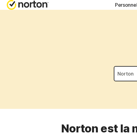
Personne
FORFAITS TOUT-EN
BLOG NORTON
OBT
Norton 360 Advance
Ressources sur la
Supp
Norton 360 Premium
Ressources sur la
Norton 360 Deluxe
Ressources sur l
Norton 360 Standard
Ressources sur l
Tous les produits e
Norton est la