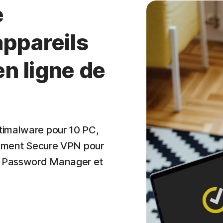
e
appareils
en ligne de
timalware pour 10 PC,
alement Secure VPN pour
, Password Manager et