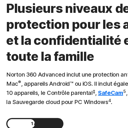
Plusieurs niveaux d
protection pour les 
et la confidentialité 
toute la famille
Norton 360 Advanced inclut une protection an
®
Mac
, appareils Android™ ou iOS. Il inclut ég
‡
5
10 appareils, le Contrôle parental
,
SafeCam
4
la Sauvegarde cloud pour PC Windows
.
1 an