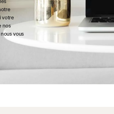
les
notre
i votre
e nos
 nous vous