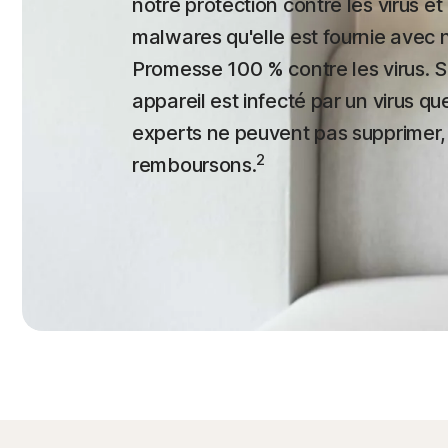
notre protection contre les virus et 
malwares qu'elle est fournie avec 
Promesse 100 % contre les virus. S
appareil est infecté par un virus qu
experts ne peuvent pas supprimer,
2
remboursons.