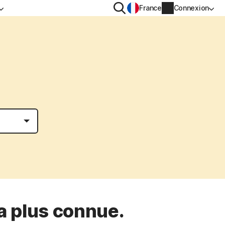
Rechercher
France
Connexion
IDENTIALITÉ
PLUS
n VPN
Norton Identity Advisor Plus
n AntiTrack
Norton Ultimate Help Desk
s
Informations sur le compte
Informations de facturation
Renouveler
Historique des commandes
a plus connue.
Saisissez votre clé de produit