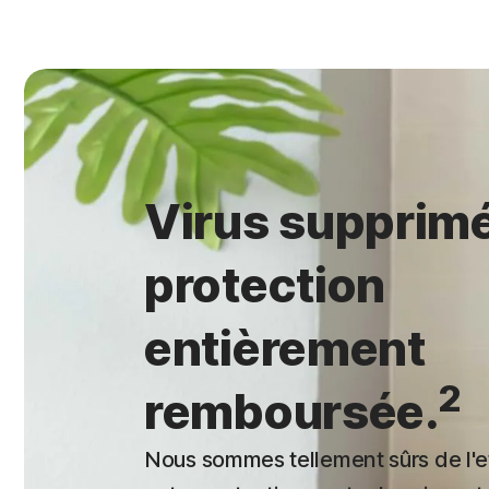
Virus supprim
protection
entièrement
2
remboursée.
Nous sommes tellement sûrs de l'ef