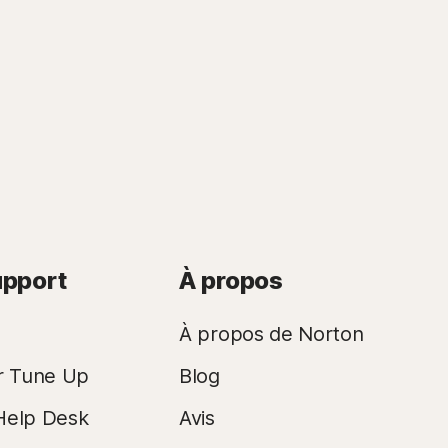
contrat de licence et de services
. Pour les essais, un mode de paiement
ont facturés annuellement (jusqu'à 35 jours avant le renouvellement) ou
upport
À propos
ent.
Les prix de renouvellement
peuvent être plus élevés que le prix initial
À propos de Norton
our les abonnements mensuels et dans les 60 jours suivant le paiement pour
r Tune Up
Blog
demander un remboursement, cliquez ici
.
Help Desk
Avis
tivirus à renouvellement automatique. Voir