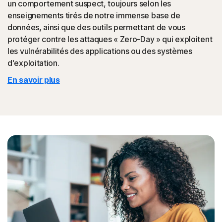
un comportement suspect, toujours selon les
ainsi en faire la promotion auprès de vos amis.
enseignements tirés de notre immense base de
données, ainsi que des outils permettant de vous
◊
Fraude au support technique
protéger contre les attaques « Zero-Day » qui exploitent
les vulnérabilités des applications ou des systèmes
La protection Norton aide à bloquer les sites web qui
d'exploitation.
imitent le support technique officiel d'entreprises.
En savoir plus
◊
La protection contre le phishing et les fraudes en ligne s'applique uniquement
aux appareils sur lesquels Norton 360 est installé. Le remboursement ne
s'applique pas aux pertes liées à l'usurpation d'identité résultant, directement
ou indirectement, d'un phishing ou d'une fraude.