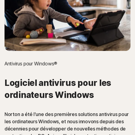
La protection Norton aide à bloquer les tentatives de vol
de carte de crédit sur les pages de paiement en ligne.
Enregistreurs de frappe
La protection Norton aide à arrêter les menaces en ligne
qui enregistrent les frappes de clavier, par exemple
lorsque vous saisissez le nom d'utilisateur ou le mot de
passe de vos comptes en ligne.
Antivirus pour Windows®
Attaques de navigateur Man-in-the-
Logiciel antivirus pour les
Middle
ordinateurs Windows
La protection Norton détecte les malwares qui
détournent une session Internet.
Norton a été l'une des premières solutions antivirus pour
les ordinateurs Windows, et nous innovons depuis des
PUA
décennies pour développer de nouvelles méthodes de