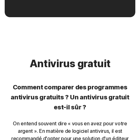
La protection Norton protège votre navigateur contre
les malwares qui tentent de modifier ses paramètres ou
de rediriger votre trafic web.
Rootkit
La protection Norton protège contre les rootkits qui
Antivirus gratuit
peuvent permettre à un utilisateur non autorisé de
prendre le contrôle d'un ordinateur sans être détecté.
Comment comparer des programmes
Extensions de navigateur indésirables
antivirus gratuits ? Un antivirus gratuit
est-il sûr ?
Le système Norton de prévention d'intrusion aide à
bloquer le trafic malveillant provoqué par des extensions
de navigateur.
On entend souvent dire « vous en avez pour votre
argent ». En matière de logiciel antivirus, il est
Chevaux de Troie bancaires
recommandé d'opter pour une solution d'un éditeur