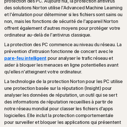
protection des PC. Aujourd'hui, la protection antivirus
(applications potentiellement indésirables) : la protection
des solutions Norton utilise l'Advanced Machine Learning
Norton détecte les extensions de navigateur ou les
et l'émulation pour déterminer si les fichiers sont sains ou
applications connues pour causer des problèmes et les
non, mais les fonctions de sécurité de l'appareil Norton
désinstalle.
offrent également d'autres moyens pour protéger votre
ordinateur au-delà de l'antivirus classique.
Attaques basées sur un script
La protection des PC commence au niveau du réseau. La
prévention d'intrusion fonctionne de concert avec le
(JavaScript, VBA, VBS, Powershell) : les menaces en
pare-feu intelligent
pour analyser le trafic réseau et
ligne modernes utilisent des langages de script au lieu de
aider à bloquer les menaces en ligne potentielles avant
fichiers exécutables. La protection Norton les détecte et
qu'elles n'atteignent votre ordinateur.
aide à les bloquer.
La technologie de la protection Norton pour les PC utilise
une protection basée sur la réputation (Insight) pour
◊
Fraude aux réseaux sociaux
analyser les données de réputation, un outil qui se sert
des informations de réputation recueillies à partir de
La protection Norton aide à bloquer le like-jacking
notre réseau mondial pour classer les fichiers d'apps
(détournement de « J'aime ») sur Facebook. Il s'agit d'un
logicielles. Elle inclut la protection comportementale
type de clickjacking qui consiste à appliquer un
pour surveiller et bloquer les applications qui présentent
« J'aime » à un élément malveillant en arrière-plan et