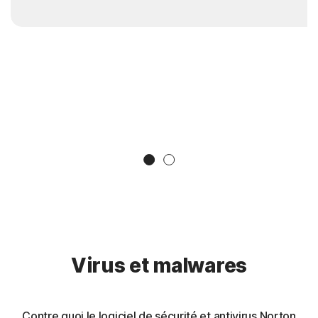
Slide 1
Slide 2
Virus et malwares
Contre quoi le logiciel de sécurité et antivirus Norton