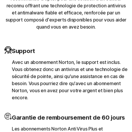
reconnu offrant une technologie de protection antivirus
et antimalware fiable et efficace, renforcée par un
La protection Norton aide à bloquer et à supprimer les
support composé d'experts disponibles pour vous aider
chevaux de Troie connus pour cibler les sessions
quand vous en avez besoin.
bancaires.
Minage de cryptomonnaies
Support
La protection Norton aide à bloquer les malwares qui
Avec un abonnement Norton, le support est inclus.
utilisent les ressources informatiques d'une autre
Vous obtenez donc un antivirus et une technologie de
personne pour exécuter un script de minage de
sécurité de pointe, ainsi qu'une assistance en cas de
cryptomonnaies sans le consentement de l'utilisateur
besoin. Vous pourriez dire qu'avec un abonnement
(par exemple, le cryptojacking).
Norton, vous en avez pour votre argent et bien plus
encore.
Téléchargeurs
Garantie de remboursement de 60 jours
La protection Norton aide à bloquer les menaces en
ligne qui appellent leur centre de commande et de
Les abonnements Norton AntiVirus Plus et
contrôle afin de télécharger des charges malveillantes