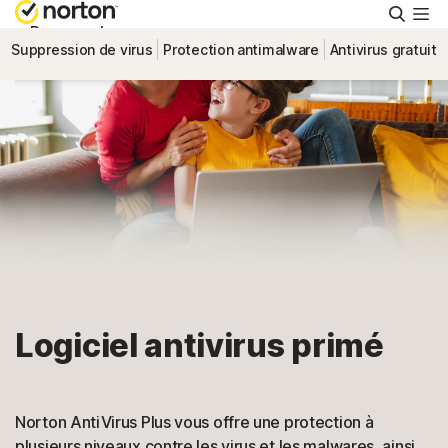
Reche
Personnel
Suppression de virus
Protection antimalware
Antivirus gratuit
Small Business
Ressources
Support
Essayer gratuitement
Logiciel antivirus primé
France
Connexion
Norton AntiVirus Plus vous offre une protection à
plusieurs niveaux contre les virus et les malwares, ainsi