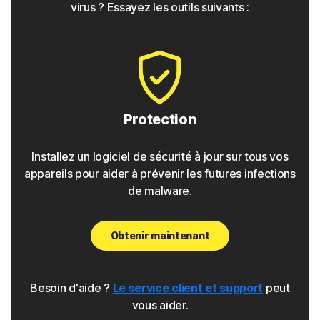
virus ? Essayez les outils suivants :
◊
Phishing
La protection Norton dispose d'outils pour détecter les
tentatives de phishing. Il s'agit de liens qui semblent sûrs
mais dirigent les utilisateurs vers des sites malveillants
qui collectent les données personnelles et les
Protection
informations de connexion. Ces liens peuvent se trouver
dans des sites web, des messages électroniques ou
Installez un logiciel de sécurité à jour sur tous vos
même des publicités.
appareils pour aider à prévenir les futures infections
de malware.
Pharming
Obtenir maintenant
Comme pour les attaques de phishing, la protection
Norton détecte les attaques de pharming qui redirigent
les utilisateurs d'un site légitime vers un site malveillant.
Besoin d'aide ?
Le service client et support
peut
vous aider.
Pirate de navigateur