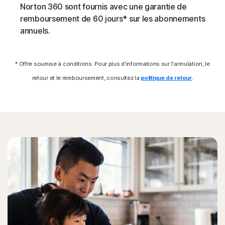
Norton 360 sont fournis avec une garantie de
supplémentaires.
remboursement de 60 jours* sur les abonnements
annuels.
Exploits
La protection Norton aide à bloquer des techniques
* Offre soumise à conditions. Pour plus d'informations sur l'annulation, le
spécifiques utilisées par les malwares pour exploiter une
retour et le remboursement, consultez la
politique de retour
.
vulnérabilité de sécurité.
Menaces sans fichier
Les menaces en ligne modernes ne laissent aucune trace
dans le système de fichiers en utilisant des scripts et des
exécutions en mémoire. La protection Norton les
détecte et aide à les supprimer.
Attaques de formjacking