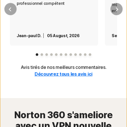
professionnel compétent
moins d
en ligne
Jean-paul D.
05 August, 2026
Serge S
Page 1
Page 2
Page 3
Page 4
Page 5
Page 6
Page 7
Page 8
Page 9
Page 10
Page 11
Page 12
Avis tirés de nos meilleurs commentaires.
Découvrez tous les avis ici
Norton 360 s'ameliore
avec un VPN nouvelle