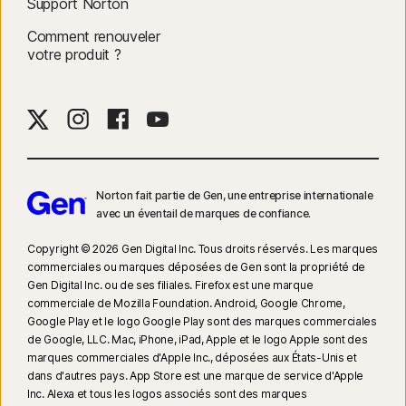
Support Norton
Pour supprimer la plupart des alertes pour Windows, le mode plein
écran doit être utilisé.
Comment renouveler
votre produit ?
17
Social Media Monitoring n'est pas disponible sur certaines plates-
formes de réseaux sociaux et les fonctionnalités diffèrent d'une plate-
forme à l'autre. Pour plus d'informations, rendez-vous sur :
Norton.com/smm
. N'inclut pas la surveillance des chats ni des
messages directs. Peut ne pas identifier le cyberharcèlement, les
contenus explicites ou illégaux ou les discours haineux.
Norton fait partie de Gen, une entreprise internationale
avec un éventail de marques de confiance.​
23
La Protection contre les deepfakes automatique fonctionne
uniquement pour les vidéos en anglais sur les plateformes de réseaux
Copyright © 2026 Gen Digital Inc. Tous droits réservés. Les marques
sociaux/vidéo prises en charge. Utilisez l'analyse manuelle pour les
commerciales ou marques déposées de Gen sont la propriété de
Gen Digital Inc. ou de ses filiales. Firefox est une marque
autres plateformes. Nécessite Windows 11 ou une version ultérieure et un
commerciale de Mozilla Foundation. Android, Google Chrome,
navigateur compatible. La détection automatique requiert également soit
Google Play et le logo Google Play sont des marques commerciales
un PC IA avec au minimum un processeur Qualcomm ou Intel de 8 cœurs
de Google, LLC. Mac, iPhone, iPad, Apple et le logo Apple sont des
et 16 Go de RAM, soit un PC non IA avec au minimum un processeur de
marques commerciales d'Apple Inc., déposées aux États-Unis et
6 cœurs de toute marque et 16 Go de RAM. Sur les PC non IA avec au
dans d'autres pays. App Store est une marque de service d'Apple
Inc. Alexa et tous les logos associés sont des marques
minimum un processeur de 4 cœurs et 8 Go de RAM, seule l'analyse