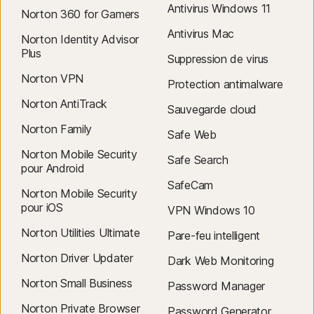
Antivirus Windows 11
l'achat initial pour les abonnements mensuels et dans les 60 jours
Norton 360 for Gamers
suivant le paiement pour les abonnements annuels. Pour plus
Antivirus Mac
Norton Identity Advisor
d'informations, consultez notre
Plus
Suppression de virus
politique d'annulation et de remboursement
.
Norton VPN
Pour annuler votre contrat ou demander un remboursement,
Protection antimalware
cliquez ici
Norton AntiTrack
Sauvegarde cloud
.
Norton Family
Safe Web
2
Offre soumise à restrictions. Pour bénéficier du service de suppression
Norton Mobile Security
de virus, vous devez disposer d'un abonnement de sécurité de l'appareil
Safe Search
pour Android
avec antivirus à renouvellement automatique. Voir
SafeCam
Norton.com/virus-protection-promise
Norton Mobile Security
pour plus d'informations.
pour iOS
VPN Windows 10
4
Les fonctionnalités de Sauvegarde cloud sont uniquement disponibles
Norton Utilities Ultimate
Pare-feu intelligent
sous Windows (à l'exception de Windows en mode S et Windows
Norton Driver Updater
Dark Web Monitoring
fonctionnant sur un processeur ARM).
Norton Small Business
Password Manager
5
Les fonctions SafeCam sont uniquement disponibles sous Windows (à
Norton Private Browser
Password Generator
l'exception de Windows en mode S et Windows fonctionnant sur un