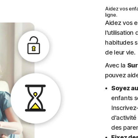
Aidez vos enfa
ligne.
Aidez vos en
l'utilisatio
habitudes sa
de leur vie.
Avec la
Sur
pouvez aider
Soyez au
enfants so
Inscrivez
d'activité
des paren
Fixez de