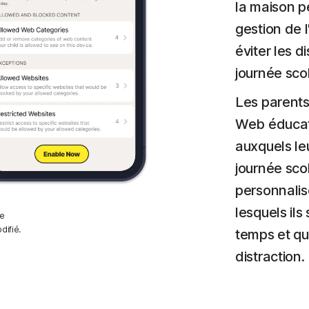
la maison pe
gestion de l
éviter les d
journée scol
Les parents
Web éducatif
auxquels le
journée sco
personnalise
lesquels il
de
difié.
temps et qu
distraction.