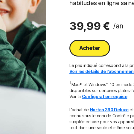
habitudes en ligne saine
39,99 €
/an
Acheter
Le prix indiqué correspond à la p
Voir les détails de l'abonneme
1
Mac® et Windows™ 10 en mode S n
disponibles sur certaines plates-
Voir la
Configuration requise
L'achat de
Norton 360 Deluxe
e
connu sous le nom de Contrôle par
supplémentaire pour vos appareils
tout dans une seule et même solu