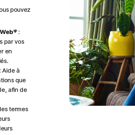
vous pouvez
φ
e Web
:
s par vos
er en
és.
: Aide à
ations que
le, afin de
 les termes
eurs
leurs