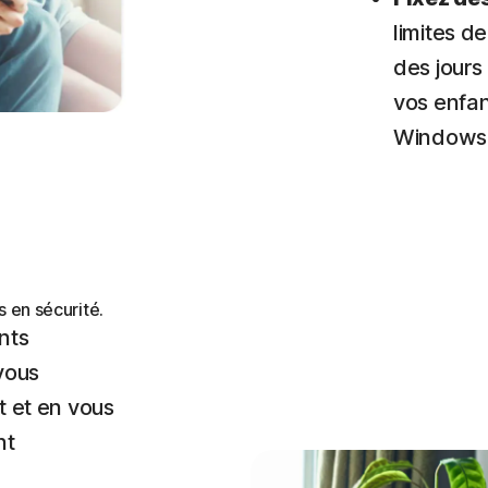
limites d
des jours
vos enfan
Windows,
s en sécurité.
nts
 vous
t et en vous
nt