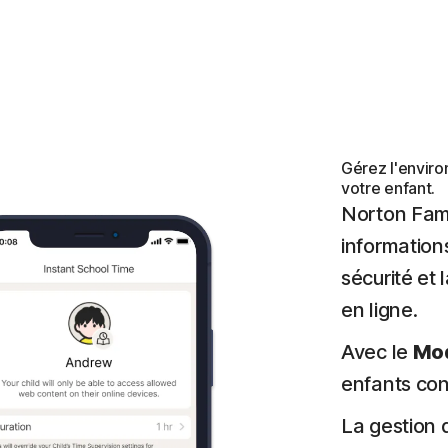
Gérez l'envir
votre enfant.
Norton Fami
informations
sécurité et 
en ligne.
Avec le
Mod
enfants conc
La gestion d